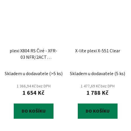
plexi X804 RS Čiré - XFR-
X-lite plexi X-551 Clear
03 NFR/2ACT
FLAT/RS/ULTRA
Skladem u dodavatele
(
>5 ks
)
Skladem u dodavatele
(
5 ks
)
1 366,94 Kč bez DPH
1 477,69 Kč bez DPH
1 654 Kč
1 788 Kč
DO KOŠÍKU
DO KOŠÍKU