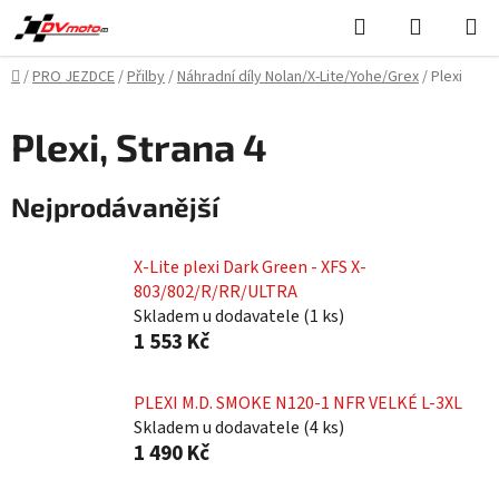
Přejít
Hledat
NÁKUPN
na
KOŠÍK
obsah
Domů
/
PRO JEZDCE
/
Přilby
/
Náhradní díly Nolan/X-Lite/Yohe/Grex
/
Plexi
Plexi
, Strana 4
Nejprodávanější
X-Lite plexi Dark Green - XFS X-
803/802/R/RR/ULTRA
Skladem u dodavatele
(
1 ks
)
1 553 Kč
PLEXI M.D. SMOKE N120-1 NFR VELKÉ L-3XL
Skladem u dodavatele
(
4 ks
)
1 490 Kč