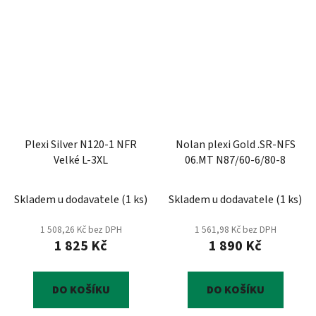
Plexi Silver N120-1 NFR
Nolan plexi Gold .SR-NFS
Velké L-3XL
06.MT N87/60-6/80-8
Skladem u dodavatele
(
1 ks
)
Skladem u dodavatele
(
1 ks
)
1 508,26 Kč bez DPH
1 561,98 Kč bez DPH
1 825 Kč
1 890 Kč
DO KOŠÍKU
DO KOŠÍKU