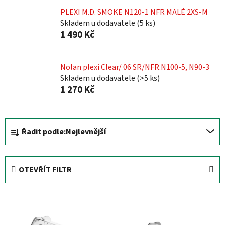
PLEXI M.D. SMOKE N120-1 NFR MALÉ 2XS-M
Skladem u dodavatele
(
5 ks
)
1 490 Kč
Nolan plexi Clear/ 06 SR/NFR.N100-5, N90-3
Skladem u dodavatele
(
>5 ks
)
1 270 Kč
Ř
Řadit podle:
Nejlevnější
a
z
e
OTEVŘÍT FILTR
n
í
V
p
ý
r