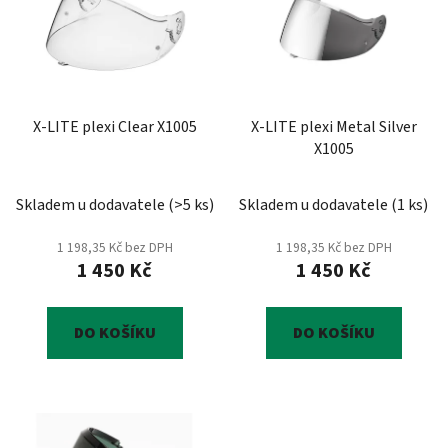
p
o
i
d
s
u
p
k
r
t
X-LITE plexi Clear X1005
X-LITE plexi Metal Silver
o
ů
X1005
d
u
Skladem u dodavatele
(
>5 ks
)
Skladem u dodavatele
(
1 ks
)
k
t
1 198,35 Kč bez DPH
1 198,35 Kč bez DPH
ů
1 450 Kč
1 450 Kč
DO KOŠÍKU
DO KOŠÍKU