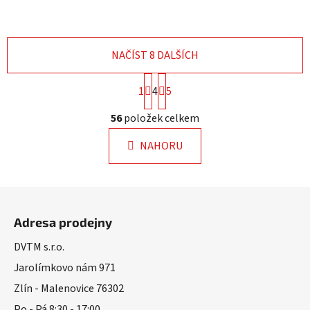
NAČÍST 8 DALŠÍCH
S
1
4
5
t
r
O
56
položek celkem
á
v
n
l
k
NAHORU
á
o
d
v
a
á
Z
n
c
á
í
í
Adresa prodejny
p
p
r
a
DVTM s.r.o.
v
t
Jarolímkovo nám 971
k
í
Zlín - Malenovice 76302
y
v
Po - Pá 8:30 - 17:00