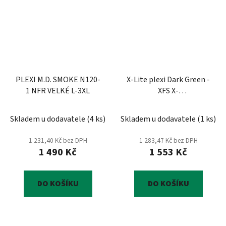
PLEXI M.D. SMOKE N120-
X-Lite plexi Dark Green -
1 NFR VELKÉ L-3XL
XFS X-
803/802/R/RR/ULTRA
Skladem u dodavatele
(
4 ks
)
Skladem u dodavatele
(
1 ks
)
1 231,40 Kč bez DPH
1 283,47 Kč bez DPH
1 490 Kč
1 553 Kč
DO KOŠÍKU
DO KOŠÍKU