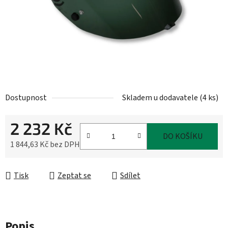
Dostupnost
Skladem u dodavatele
(
4 ks
)
2 232 Kč
DO KOŠÍKU
1 844,63 Kč bez DPH
Měrná cena:
Tisk
Zeptat se
Sdílet
Popis