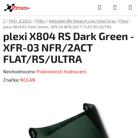
Přejít
Hledat
NÁKUPN
na
KOŠÍK
obsah
Domů
/
PRO JEZDCE
/
Přilby
/
Náhradní díly Nolan/X-Lite/Yohe/Grex
/
Plexi
/
plexi X804 RS Dark Green -XFR-03 NFR/2ACT FLAT/RS/ULTRA
plexi X804 RS Dark Green -
XFR-03 NFR/2ACT
FLAT/RS/ULTRA
Průměrné
Neohodnoceno
Podrobnosti hodnocení
hodnocení
Značka:
NOLAN
produktu
je
0,0
z
5
hvězdiček.