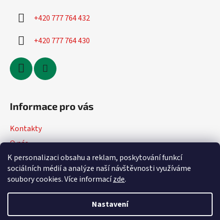
+420 777 764 432
+420 777 764 430
Informace pro vás
Kontakty
O nás
K personalizaci obsahu a reklam, poskytování funkcí
Jak nakupovat
sociálních médií a analýze naší návštěvnosti využíváme
Obchodní podmínky
soubory cookies. Více informací
zde
.
Podmínky ochrany osobních údajů
Nastavení