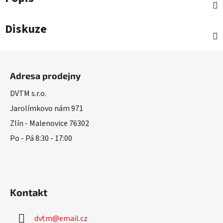
Diskuze
Z
á
Adresa prodejny
p
a
DVTM s.r.o.
t
Jarolímkovo nám 971
í
Zlín - Malenovice 76302
Po - Pá 8:30 - 17:00
Kontakt
dvtm
@
email.cz