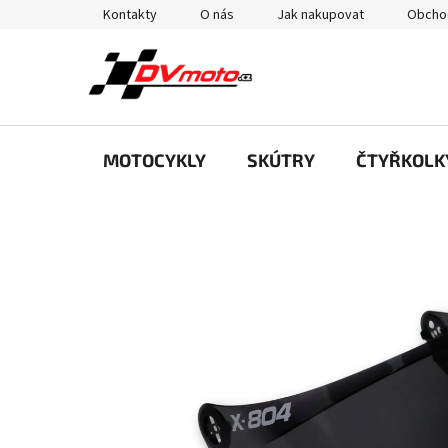
Přejít
Kontakty
O nás
Jak nakupovat
Obcho
na
obsah
MOTOCYKLY
SKÚTRY
ČTYŘKOLK