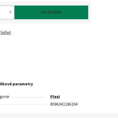
DO KOŠÍKU
Sdílet
ňkové parametry
gorie
Plexi
8596341186104