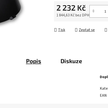
0,0
2 232 Kč
z
5
1 844,63 Kč bez DPH
hvězdiček.
Měrná cena:
Tisk
Zeptat se
Popis
Diskuze
Dopl
Kate
EAN