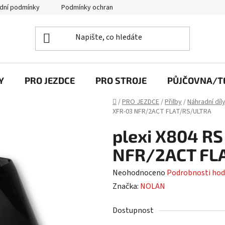
dní podmínky
Podmínky ochrany osobních údajů
Y
PRO JEZDCE
PRO STROJE
PŮJČOVNA/TE
Domů
/
PRO JEZDCE
/
Přilby
/
Náhradní díl
XFR-03 NFR/2ACT FLAT/RS/ULTRA
plexi X804 RS
NFR/2ACT FL
Průměrné
Neohodnoceno
Podrobnosti hod
hodnocení
Značka:
NOLAN
produktu
Dostupnost
je