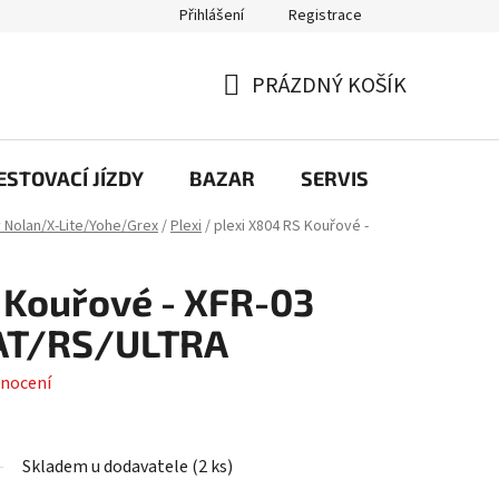
Přihlášení
Registrace
PRÁZDNÝ KOŠÍK
NÁKUPNÍ
KOŠÍK
STOVACÍ JÍZDY
BAZAR
SERVIS
Kontakt
y Nolan/X-Lite/Yohe/Grex
/
Plexi
/
plexi X804 RS Kouřové -
 Kouřové - XFR-03
AT/RS/ULTRA
nocení
Skladem u dodavatele
(
2 ks
)