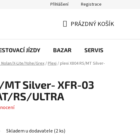
Přihlášení
Registrace
PRÁZDNÝ KOŠÍK
NÁKUPNÍ
KOŠÍK
STOVACÍ JÍZDY
BAZAR
SERVIS
Kontakt
y Nolan/X-Lite/Yohe/Grex
/
Plexi
/
plexi X804 RS/MT Silver-
/MT Silver- XFR-03
AT/RS/ULTRA
nocení
Skladem u dodavatele
(
2 ks
)