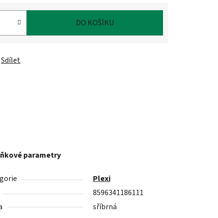
DO KOŠÍKU
Sdílet
ňkové parametry
gorie
Plexi
8596341186111
a
sříbrná