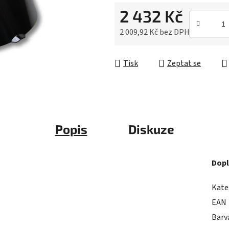
0,0
2 432 Kč
z
5
2 009,92 Kč bez DPH
hvězdiček.
Měrná cena:
Tisk
Zeptat se
Popis
Diskuze
Dopl
Kate
EAN
Barv