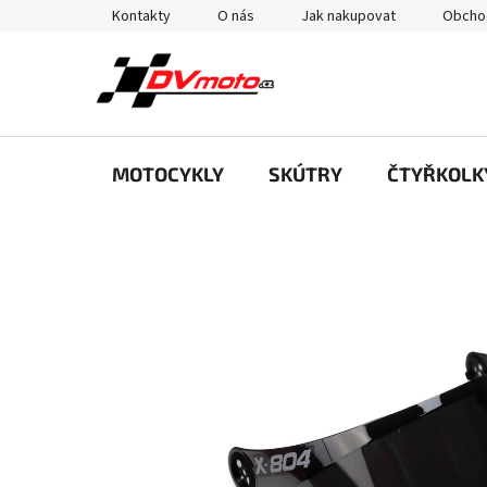
Přejít
Kontakty
O nás
Jak nakupovat
Obcho
na
obsah
MOTOCYKLY
SKÚTRY
ČTYŘKOLK