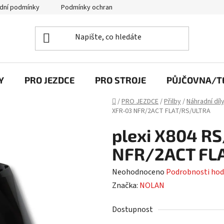
dní podmínky
Podmínky ochrany osobních údajů
Y
PRO JEZDCE
PRO STROJE
PŮJČOVNA/TE
Domů
/
PRO JEZDCE
/
Přilby
/
Náhradní díl
XFR-03 NFR/2ACT FLAT/RS/ULTRA
plexi X804 RS
NFR/2ACT FL
Průměrné
Neohodnoceno
Podrobnosti hod
hodnocení
Značka:
NOLAN
produktu
Dostupnost
je