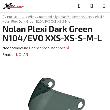
Přejít
Hledat
NÁKUPN
na
KOŠÍK
obsah
Domů
/
PRO JEZDCE
/
Přilby
/
Náhradní díly Nolan/X-Lite/Yohe/Grex
/
Plexi
/
Nolan Plexi Dark Green N104/EVO XXS-XS-S-M-L
Nolan Plexi Dark Green
N104/EVO XXS-XS-S-M-L
Průměrné
Neohodnoceno
Podrobnosti hodnocení
hodnocení
Značka:
NOLAN
produktu
je
0,0
z
5
hvězdiček.