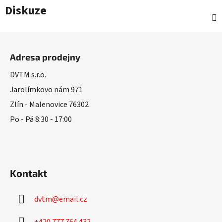
Diskuze
Z
á
Adresa prodejny
p
a
DVTM s.r.o.
t
Jarolímkovo nám 971
í
Zlín - Malenovice 76302
Po - Pá 8:30 - 17:00
Kontakt
dvtm
@
email.cz