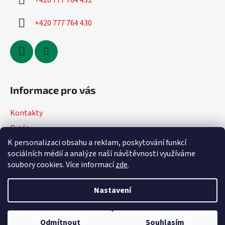
+420 777 764 432
+420 777 764 430
Informace pro vás
Kontakty
O nás
K personalizaci obsahu a reklam, poskytování funkcí
Jak nakupovat
sociálních médií a analýze naší návštěvnosti využíváme
Obchodní podmínky
soubory cookies. Více informací
zde
.
Podmínky ochrany osobních údajů
Nastavení
Vytvořil Shoptet
Odmítnout
Souhlasím