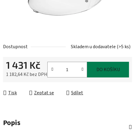
Dostupnost
Skladem u dodavatele
(
>5 ks
)
1 431 Kč
DO KOŠÍKU
1 182,64 Kč bez DPH
Měrná cena:
Tisk
Zeptat se
Sdílet
Popis