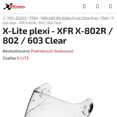
Přejít
Hledat
NÁKUPN
na
KOŠÍK
obsah
Domů
/
PRO JEZDCE
/
Přilby
/
Náhradní díly Nolan/X-Lite/Yohe/Grex
/
Plexi
/
X-
Lite plexi - XFR X-802R / 802 / 603 Clear
X-Lite plexi - XFR X-802R /
802 / 603 Clear
Průměrné
Neohodnoceno
Podrobnosti hodnocení
hodnocení
Značka:
X-LITE
produktu
je
0,0
z
5
hvězdiček.