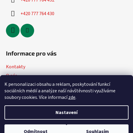
+420 777 764 432
+420 777 764 430
Informace pro vás
Kontakty
O nás
K personalizaci obsahu a reklam, poskytování funkcí
Jak nakupovat
sociálních médií a analýze naší návštěvnosti využíváme
Obchodní podmínky
soubory cookies. Více informací
zde
.
Podmínky ochrany osobních údajů
Nastavení
Vytvořil Shoptet
Odmítnout
Souhlasím