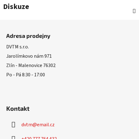
Diskuze
Z
á
Adresa prodejny
p
a
DVTM s.r.o.
t
Jarolímkovo nám 971
í
Zlín - Malenovice 76302
Po - Pá 8:30 - 17:00
Kontakt
dvtm
@
email.cz