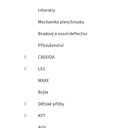
Interiéry
Mechanika plexi/šrouby
Bradový a nosní deflector
Příslušenství
CASSIDA
LS2
MAXX
Brýle
Dětské přilby
KYT
AGV