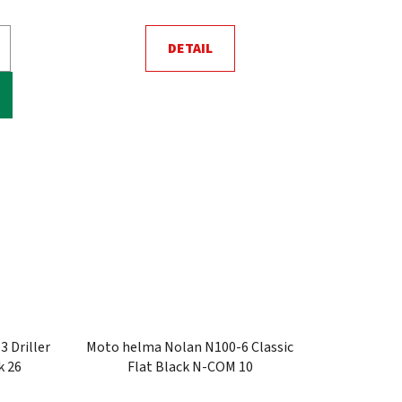
DETAIL
 Driller
Moto helma Nolan N100-6 Classic
k 26
Flat Black N-COM 10
Průměrné