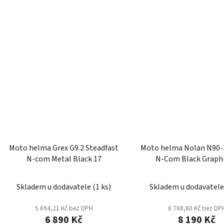
Moto helma Grex G9.2 Steadfast
Moto helma Nolan N90-3
N-com Metal Black 17
N-Com Black Graphi
Skladem u dodavatele
(
1 ks
)
Skladem u dodavatel
5 694,21 Kč bez DPH
6 768,60 Kč bez DP
6 890 Kč
8 190 Kč