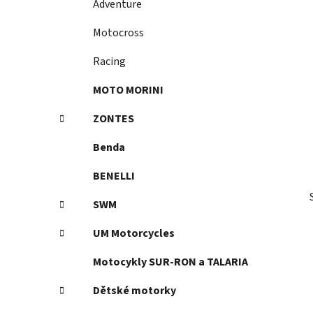
Adventure
p
a
Motocross
n
Racing
e
l
MOTO MORINI
ZONTES
Benda
BENELLI
SWM
UM Motorcycles
Motocykly SUR-RON a TALARIA
Dětské motorky