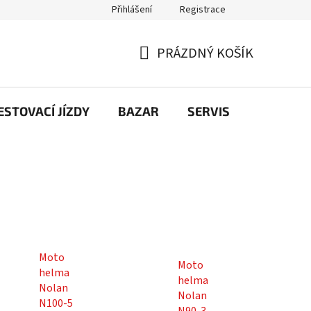
Přihlášení
Registrace
PRÁZDNÝ KOŠÍK
NÁKUPNÍ
KOŠÍK
STOVACÍ JÍZDY
BAZAR
SERVIS
Kontakt
Moto
Moto
helma
helma
Nolan
Nolan
N100-5
N90-3