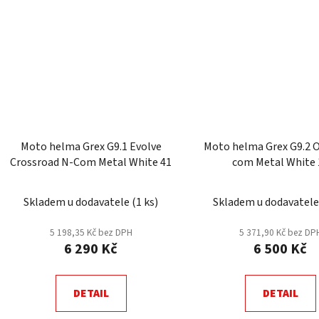
Moto helma Grex G9.1 Evolve
Moto helma Grex G9.2 Offset N-
Crossroad N-Com Metal White 41
com Metal White 
Skladem u dodavatele
(
1 ks
)
Skladem u dodavatel
5 198,35 Kč bez DPH
5 371,90 Kč bez DP
6 290 Kč
6 500 Kč
DETAIL
DETAIL