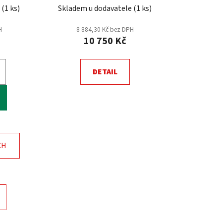
e
(
1 ks
)
Skladem u dodavatele
(
1 ks
)
hodnocení
produktu
H
8 884,30 Kč bez DPH
10 750 Kč
je
5,0
z
DETAIL
5
hvězdiček.
CH