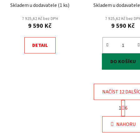
Skladem u dodavatele
(
1 ks
)
Skladem u dodavatel
7 925,62 Kč bez DPH
7 925,62 Kč bez DP
9 590 Kč
9 590 Kč
DETAIL
DO KOŠÍKU
NAČÍST 12 DALŠÍ
S
1
6
t
O
r
v
á
NAHORU
l
n
á
k
o
d