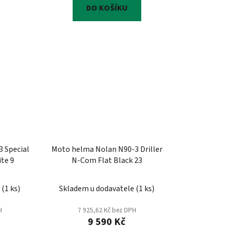
DO KOŠÍKU
 Special
Moto helma Nolan N90-3 Driller
te 9
N-Com Flat Black 23
e
(
1 ks
)
Skladem u dodavatele
(
1 ks
)
H
7 925,62 Kč bez DPH
9 590 Kč