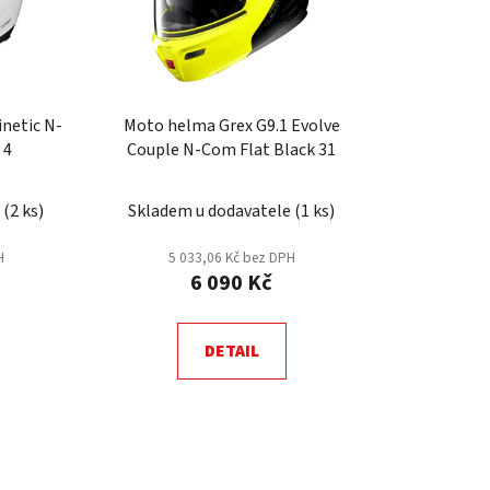
r
o
d
u
k
netic N-
Moto helma Grex G9.1 Evolve
t
Com Metal White 4
Couple N-Com Flat Black 31
ů
e
(
2 ks
)
Skladem u dodavatele
(
1 ks
)
H
5 033,06 Kč bez DPH
6 090 Kč
DETAIL