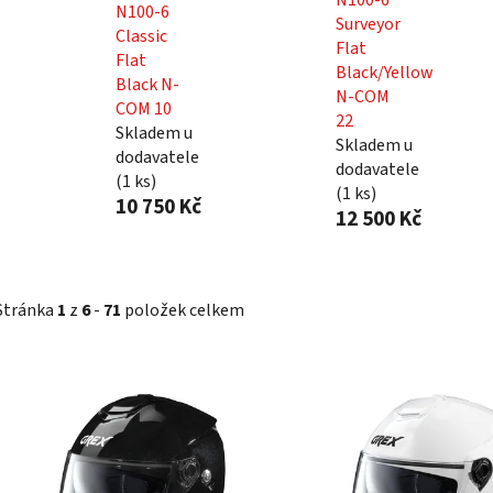
N100-6
Surveyor
Classic
Flat
Flat
Black/Yellow
Black N-
N-COM
COM 10
22
Skladem u
Skladem u
dodavatele
dodavatele
(
1 ks
)
(
1 ks
)
10 750 Kč
12 500 Kč
Stránka
1
z
6
-
71
položek celkem
V
ý
p
i
s