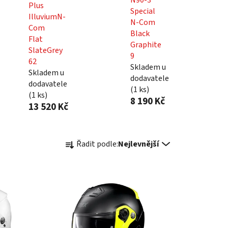
Plus
Special
IlluviumN-
N-Com
Com
Black
Flat
Graphite
SlateGrey
9
62
Skladem u
Skladem u
dodavatele
dodavatele
(
1 ks
)
(
1 ks
)
8 190 Kč
13 520 Kč
Ř
Řadit podle:
Nejlevnější
a
z
e
n
í
p