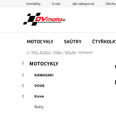
Přejít
Kontakty
O nás
Jak nakupovat
Obcho
na
obsah
MOTOCYKLY
SKÚTRY
ČTYŘKOLK
Domů
/
PRO JEZDCE
/
Přilby
/
NOLAN
/
Výklopné
P
K
Přeskočit
MOTOCYKLY
a
kategorie
o
t
s
KAWASAKI
e
t
g
VOGE
r
o
a
r
Kove
i
n
e
Rally
n
í