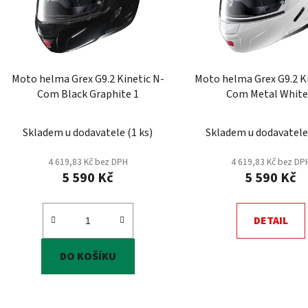
p
r
o
d
Moto helma Grex G9.2 Kinetic N-
Moto helma Grex G9.2 Ki
u
Com Black Graphite 1
k
t
Skladem u dodavatele
(
1 ks
)
Skladem u dodavatel
ů
4 619,83 Kč bez DPH
4 619,83 Kč bez DP
5 590 Kč
5 590 Kč
DETAIL
DO KOŠÍKU