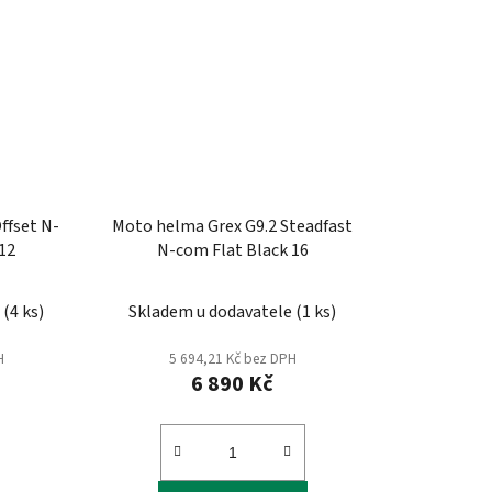
Moto helma Grex G9.2 Steadfast
12
N-com Flat Black 16
e
(
4 ks
)
Skladem u dodavatele
(
1 ks
)
H
5 694,21 Kč bez DPH
6 890 Kč