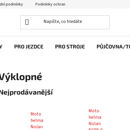
dní podmínky
Podmínky ochrany osobních údajů
Y
PRO JEZDCE
PRO STROJE
PŮJČOVNA/TE
Výklopné
Nejprodávanější
Moto
Moto
helma
helma
Nolan
Nolan
N100-6