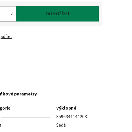
DO KOŠÍKU
Sdílet
ňkové parametry
gorie
Výklopné
8596341144203
a
Šedá