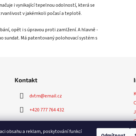
ačuje i vynikající tepelnou odolností, která se
rvanlivost v jakémkoli počasí a teplotě.
bání, opět i s úpravou proti zamlžení. A hlavně -
no sundat. Má patentovaný polohovací systém s
Kontakt
dvtm
@
email.cz
O
+420 777 764 432
J
+420 777 764 430
P
aci obsahu a reklam, poskytování funkcí
Odmítnout