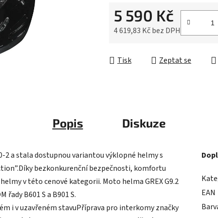
0,0
5 590 Kč
z
5
4 619,83 Kč bez DPH
hvězdiček.
Měrná cena:
Tisk
Zeptat se
Popis
Diskuze
-2 a stala dostupnou variantou výklopné helmy s
Dopl
ction”.Díky bezkonkurenční bezpečnosti, komfortu
Kate
u helmy v této cenové kategorii. Moto helma GREX G9.2
EAN
M řady B601 S a B901 S.
Barv
ém i v uzavřeném stavuPříprava pro interkomy značky