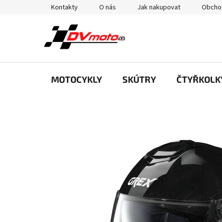
Přejít
Kontakty
O nás
Jak nakupovat
Obcho
na
obsah
MOTOCYKLY
SKÚTRY
ČTYŘKOLK