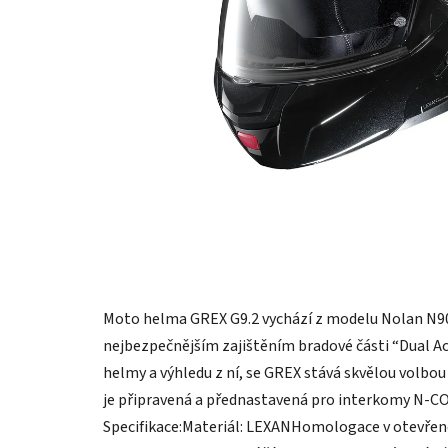
Moto helma GREX G9.2 vychází z modelu Nolan N90
nejbezpečnějším zajištěním bradové části “Dual A
helmy a výhledu z ní, se GREX stává skvělou volbo
je připravená a přednastavená pro interkomy N-CO
Specifikace:Materiál: LEXANHomologace v otevřen