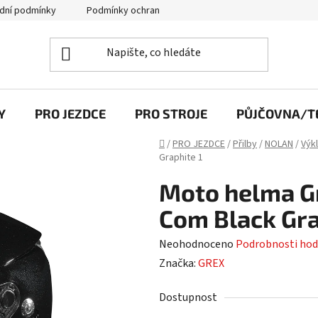
dní podmínky
Podmínky ochrany osobních údajů
Y
PRO JEZDCE
PRO STROJE
PŮJČOVNA/TE
Domů
/
PRO JEZDCE
/
Přilby
/
NOLAN
/
Výk
Graphite 1
Moto helma Gr
Com Black Gra
Průměrné
Neohodnoceno
Podrobnosti hod
hodnocení
Značka:
GREX
produktu
Dostupnost
je