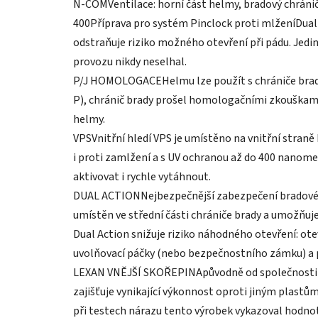
N-COMVentilace: horní část helmy, bradový chránič
400Příprava pro systém Pinclock proti mlženíDual
odstraňuje riziko možného otevření při pádu. Jedi
provozu nikdy neselhal.
P/J HOMOLOGACEHelmu lze použít s chrániče brad
P), chránič brady prošel homologačními zkouškami
helmy.
VPSVnitřní hledí VPS je umístěno na vnitřní straně
i proti zamlžení a s UV ochranou až do 400 nanome
aktivovat i rychle vytáhnout.
DUAL ACTIONNejbezpečnější zabezpečení bradové č
umístěn ve střední části chrániče brady a umožňuj
Dual Action snižuje riziko náhodného otevření: ot
uvolňovací páčky (nebo bezpečnostního zámku) a p
LEXAN VNĚJŠÍ SKOŘEPINApůvodně od společnosti Ge
zajišťuje vynikající výkonnost oproti jiným plastů
při testech nárazu tento výrobek vykazoval hodno