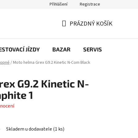
Přihlášení
Registrace
PRÁZDNÝ KOŠÍK
NÁKUPNÍ
KOŠÍK
STOVACÍ JÍZDY
BAZAR
SERVIS
Kontakt
lopné
/
Moto helma Grex G9.2 Kinetic N-Com Black
ex G9.2 Kinetic N-
phite 1
nocení
Skladem u dodavatele
(
1 ks
)