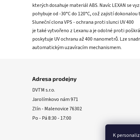
kterých dosahuje materiál ABS. Navíc LEXAN se vyzn
pohybuje od -30°C do 120°C, což zajistí dokonalou t
Sluneční clona VPS - ochrana proti slunci UV 400
je také vytvořeno z Lexanu a je odolné proti poškrá
poskytuje UV ochranu až 400 nanometrů. Lze snad
automatickým uzavíracím mechanismem.
Z
á
Adresa prodejny
p
DVTM s.r.o.
a
Jarolímkovo nám 971
t
í
Zlín - Malenovice 76302
Po - Pá 8:30 - 17:00
K personaliz