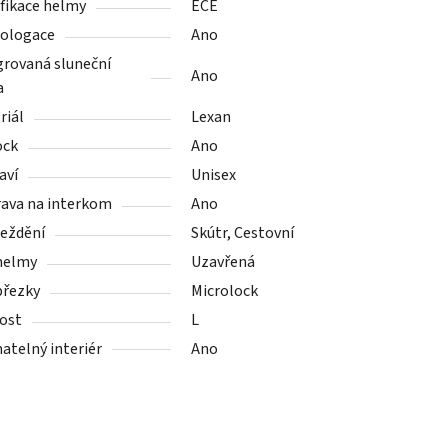
ifikace helmy
ECE
ologace
Ano
grovaná sluneční
Ano
a
riál
Lexan
ock
Ano
aví
Unisex
rava na interkom
Ano
ježdění
Skútr, Cestovní
helmy
Uzavřená
přezky
Microlock
kost
L
atelný interiér
Ano