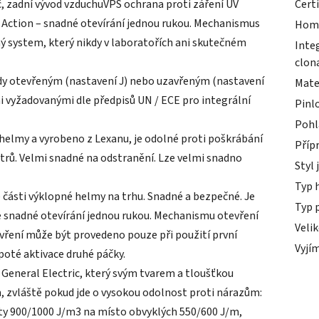
, zadní vývod vzduchuVPS ochrana proti záření UV
Cert
 Action – snadné otevírání jednou rukou. Mechanismus
Hom
ný system, který nikdy v laboratořích ani skutečném
Inte
clon
y otevřeným (nastavení J) nebo uzavřeným (nastavení
Mate
 vyžadovanými dle předpisů UN / ECE pro integrální
Pinl
Pohl
 helmy a vyrobeno z Lexanu, je odolné proti poškrábání
Příp
trů. Velmi snadné na odstranění. Lze velmi snadno
Styl 
Typ 
ásti výklopné helmy na trhu. Snadné a bezpečné. Je
Typ 
e snadné otevírání jednou rukou. Mechanismu otevření
Veli
evření může být provedeno pouze při použití první
Vyjím
oté aktivace druhé páčky.
neral Electric, který svým tvarem a tloušťkou
m, zvláště pokud jde o vysokou odolnost proti nárazům:
ty 900/1000 J/m3 na místo obvyklých 550/600 J/m,