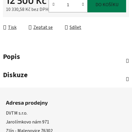
12 500 Kč
DO KOŠÍKU
10 330,58 Kč bez DPH
Měrná cena:
Tisk
Zeptat se
Sdílet
Popis
Diskuze
Z
á
Adresa prodejny
p
a
DVTM s.r.o.
t
Jarolímkovo nám 971
í
Zlín - Malenovice 76302