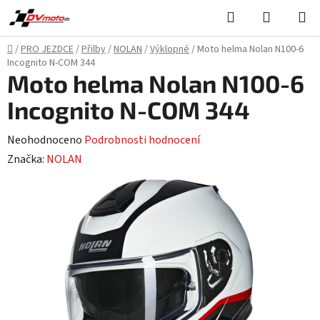
Přejít
Hledat
NÁKUPN
na
KOŠÍK
obsah
Domů
/
PRO JEZDCE
/
Přilby
/
NOLAN
/
Výklopné
/
Moto helma Nolan N100-6
Incognito N-COM 344
Moto helma Nolan N100-6
Incognito N-COM 344
Průměrné
Neohodnoceno
Podrobnosti hodnocení
hodnocení
Značka:
NOLAN
produktu
je
0,0
z
5
hvězdiček.