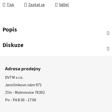
Tisk
Zeptat se
Sdílet
Popis
Diskuze
Z
á
Adresa prodejny
p
a
DVTM s.r.o.
t
Jarolímkovo nám 971
í
Zlín - Malenovice 76302
Po - Pá 8:30 - 17:00