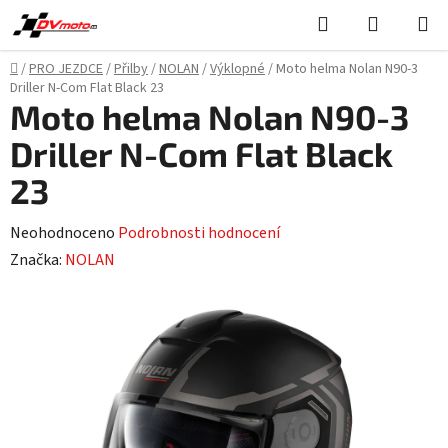
Přejít
Hledat
NÁKUPN
na
KOŠÍK
obsah
Domů
/
PRO JEZDCE
/
Přilby
/
NOLAN
/
Výklopné
/
Moto helma Nolan N90-3
Driller N-Com Flat Black 23
Moto helma Nolan N90-3
Driller N-Com Flat Black
23
Průměrné
Neohodnoceno
Podrobnosti hodnocení
hodnocení
Značka:
NOLAN
produktu
je
0,0
z
5
hvězdiček.