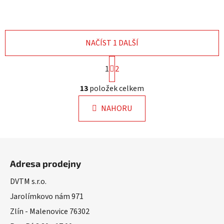
NAČÍST 1 DALŠÍ
S
1
2
t
r
O
13
položek celkem
á
v
n
l
k
NAHORU
á
o
d
v
a
á
Z
n
c
á
í
í
Adresa prodejny
p
p
r
a
DVTM s.r.o.
v
t
Jarolímkovo nám 971
k
í
Zlín - Malenovice 76302
y
v