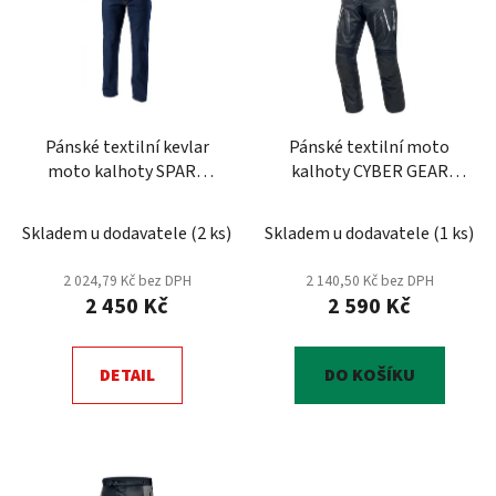
p
o
i
d
s
u
p
k
r
t
Pánské textilní kevlar
Pánské textilní moto
o
ů
moto kalhoty SPARK
kalhoty CYBER GEAR
d
DENIM, modré
STRADA, černé
u
Skladem u dodavatele
(
2 ks
)
Skladem u dodavatele
(
1 ks
)
k
t
2 024,79 Kč bez DPH
2 140,50 Kč bez DPH
ů
2 450 Kč
2 590 Kč
DETAIL
DO KOŠÍKU