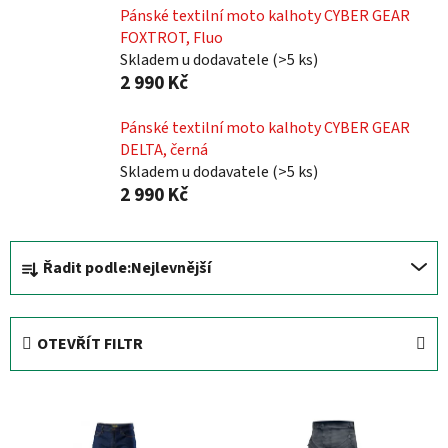
Pánské textilní moto kalhoty CYBER GEAR
FOXTROT, Fluo
Skladem u dodavatele
(
>5 ks
)
2 990 Kč
Pánské textilní moto kalhoty CYBER GEAR
DELTA, černá
Skladem u dodavatele
(
>5 ks
)
2 990 Kč
Ř
Řadit podle:
Nejlevnější
a
z
e
OTEVŘÍT FILTR
n
í
V
p
ý
r