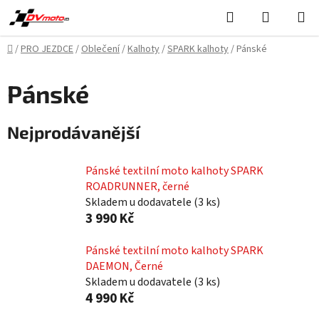
Přejít
Hledat
NÁKUPN
na
KOŠÍK
obsah
Domů
/
PRO JEZDCE
/
Oblečení
/
Kalhoty
/
SPARK kalhoty
/
Pánské
Pánské
Nejprodávanější
Pánské textilní moto kalhoty SPARK
ROADRUNNER, černé
Skladem u dodavatele
(
3 ks
)
3 990 Kč
Pánské textilní moto kalhoty SPARK
DAEMON, Černé
Skladem u dodavatele
(
3 ks
)
4 990 Kč