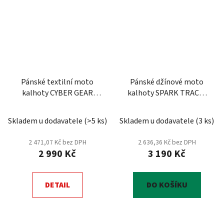
Pánské textilní moto
Pánské džínové moto
kalhoty CYBER GEAR
kalhoty SPARK TRACK,
FOXTROT, Fluo
černé
Skladem u dodavatele
(
>5 ks
)
Skladem u dodavatele
(
3 ks
)
2 471,07 Kč bez DPH
2 636,36 Kč bez DPH
2 990 Kč
3 190 Kč
DETAIL
DO KOŠÍKU