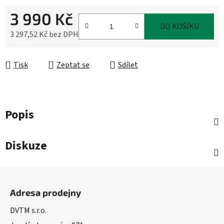
3 990 Kč
DO KOŠÍKU
3 297,52 Kč bez DPH
Měrná cena:
Tisk
Zeptat se
Sdílet
Popis
Diskuze
Z
á
Adresa prodejny
p
a
DVTM s.r.o.