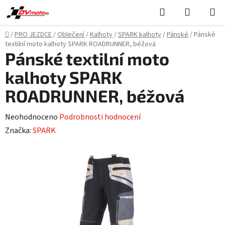
Přejít
Hledat
NÁKUPN
na
KOŠÍK
obsah
Domů
/
PRO JEZDCE
/
Oblečení
/
Kalhoty
/
SPARK kalhoty
/
Pánské
/
Pánské
textilní moto kalhoty SPARK ROADRUNNER, béžová
Pánské textilní moto
kalhoty SPARK
ROADRUNNER, béžová
Průměrné
Neohodnoceno
Podrobnosti hodnocení
hodnocení
Značka:
SPARK
produktu
je
0,0
z
5
hvězdiček.