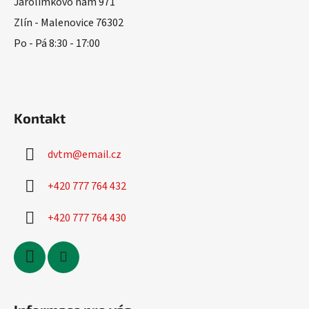
t
Jarolímkovo nám 971
í
Zlín - Malenovice 76302
Po - Pá 8:30 - 17:00
Kontakt
dvtm
@
email.cz
+420 777 764 432
+420 777 764 430