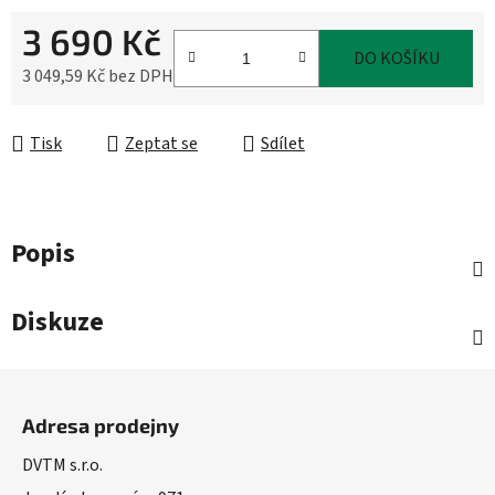
3 690 Kč
DO KOŠÍKU
3 049,59 Kč bez DPH
Měrná cena:
Tisk
Zeptat se
Sdílet
Popis
Diskuze
Z
á
Adresa prodejny
p
a
DVTM s.r.o.