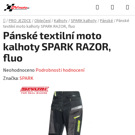
Přejít
Hledat
NÁKUPN
na
KOŠÍK
obsah
Domů
/
PRO JEZDCE
/
Oblečení
/
Kalhoty
/
SPARK kalhoty
/
Pánské
/
Pánské
textilní moto kalhoty SPARK RAZOR, fluo
Pánské textilní moto
kalhoty SPARK RAZOR,
fluo
Průměrné
Neohodnoceno
Podrobnosti hodnocení
hodnocení
Značka:
SPARK
produktu
je
0,0
z
5
hvězdiček.