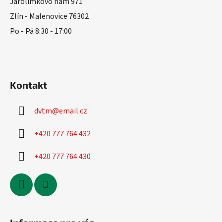
t
Jarolímkovo nám 971
í
Zlín - Malenovice 76302
Po - Pá 8:30 - 17:00
Kontakt
dvtm
@
email.cz
+420 777 764 432
+420 777 764 430