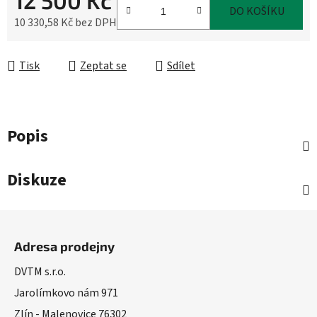
12 500 Kč
DO KOŠÍKU
10 330,58 Kč bez DPH
Měrná cena:
Tisk
Zeptat se
Sdílet
Popis
Diskuze
Z
á
Adresa prodejny
p
a
DVTM s.r.o.
t
Jarolímkovo nám 971
í
Zlín - Malenovice 76302