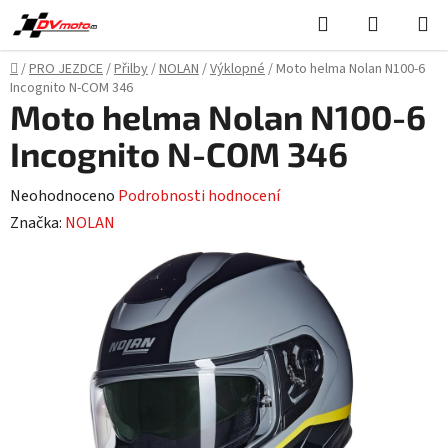
Přejít
Hledat
NÁKUPN
na
KOŠÍK
obsah
Domů
/
PRO JEZDCE
/
Přilby
/
NOLAN
/
Výklopné
/
Moto helma Nolan N100-6
Incognito N-COM 346
Moto helma Nolan N100-6
Incognito N-COM 346
Průměrné
Neohodnoceno
Podrobnosti hodnocení
hodnocení
Značka:
NOLAN
produktu
je
0,0
z
5
hvězdiček.