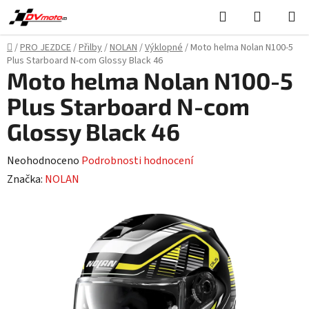
Přejít
Hledat
NÁKUPN
na
KOŠÍK
obsah
Domů
/
PRO JEZDCE
/
Přilby
/
NOLAN
/
Výklopné
/
Moto helma Nolan N100-5
Plus Starboard N-com Glossy Black 46
Moto helma Nolan N100-5
Plus Starboard N-com
Glossy Black 46
Průměrné
Neohodnoceno
Podrobnosti hodnocení
hodnocení
Značka:
NOLAN
produktu
je
0,0
z
5
hvězdiček.