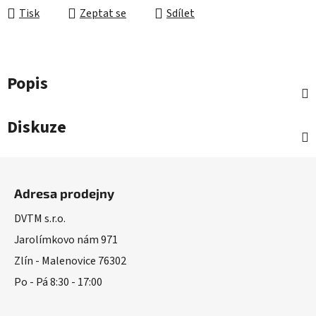
Tisk
Zeptat se
Sdílet
Popis
Diskuze
Z
á
Adresa prodejny
p
a
DVTM s.r.o.
t
Jarolímkovo nám 971
í
Zlín - Malenovice 76302
Po - Pá 8:30 - 17:00