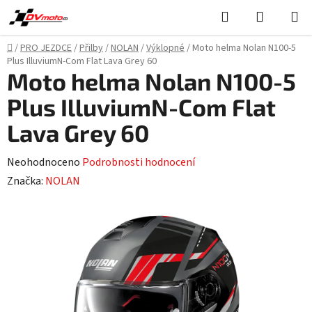
Přejít
Hledat
NÁKUPN
na
KOŠÍK
obsah
Domů
/
PRO JEZDCE
/
Přilby
/
NOLAN
/
Výklopné
/
Moto helma Nolan N100-5
Plus IlluviumN-Com Flat Lava Grey 60
Moto helma Nolan N100-5
Plus IlluviumN-Com Flat
Lava Grey 60
Průměrné
Neohodnoceno
Podrobnosti hodnocení
hodnocení
Značka:
NOLAN
produktu
je
0,0
z
5
hvězdiček.