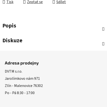
Tisk
Zeptat se
Sdílet
Popis
Diskuze
Z
á
Adresa prodejny
p
a
DVTM s.r.o.
t
Jarolímkovo nám 971
í
Zlín - Malenovice 76302
Po - Pá 8:30 - 17:00