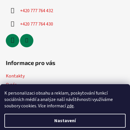
+420 777 764 432
+420 777 764 430
Informace pro vás
Kontakty
O nás
K personalizaci obsahu a reklam, poskytování funkcí
Jak nakupovat
sociálních médií a analýze naší návštěvnosti využíváme
Obchodní podmínky
soubory cookies. Více informací
zde
.
Podmínky ochrany osobních údajů
Nastavení