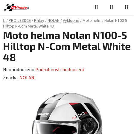
Přejít
Hledat
NÁKUPN
na
KOŠÍK
obsah
Domů
/
PRO JEZDCE
/
Přilby
/
NOLAN
/
Výklopné
/
Moto helma Nolan N100-5
Hilltop N-Com Metal White 48
Moto helma Nolan N100-5
Hilltop N-Com Metal White
48
Průměrné
Neohodnoceno
Podrobnosti hodnocení
hodnocení
Značka:
NOLAN
produktu
je
0,0
z
5
hvězdiček.