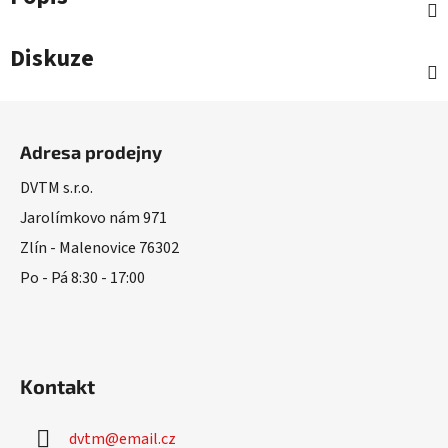
Diskuze
Z
á
Adresa prodejny
p
a
DVTM s.r.o.
t
Jarolímkovo nám 971
í
Zlín - Malenovice 76302
Po - Pá 8:30 - 17:00
Kontakt
dvtm
@
email.cz