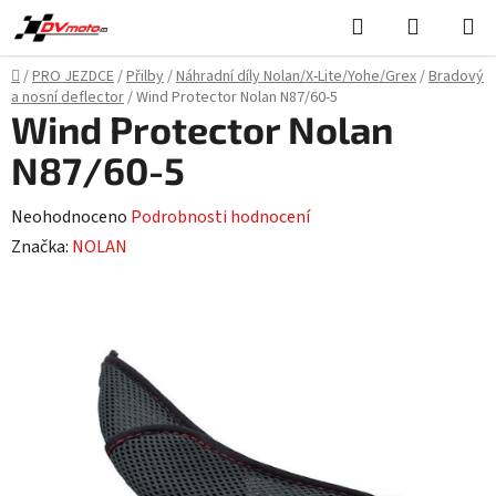
Přejít
Hledat
NÁKUPN
na
KOŠÍK
obsah
Domů
/
PRO JEZDCE
/
Přilby
/
Náhradní díly Nolan/X-Lite/Yohe/Grex
/
Bradový
a nosní deflector
/
Wind Protector Nolan N87/60-5
Wind Protector Nolan
N87/60-5
Průměrné
Neohodnoceno
Podrobnosti hodnocení
hodnocení
Značka:
NOLAN
produktu
je
0,0
z
5
hvězdiček.