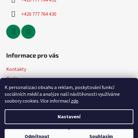
+420 777 764 432
+420 777 764 430
Informace pro vás
Kontakty
O nás
K personalizaci obsahu a reklam, poskytování funkcí
Jak nakupovat
sociálních médií a analýze naší návštěvnosti využíváme
Obchodní podmínky
soubory cookies. Více informací
zde
.
Podmínky ochrany osobních údajů
Nastavení
Vytvořil Shoptet
Odmítnout
Souhlasím