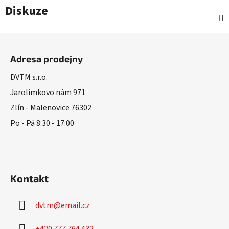
Diskuze
Z
á
Adresa prodejny
p
a
DVTM s.r.o.
t
Jarolímkovo nám 971
í
Zlín - Malenovice 76302
Po - Pá 8:30 - 17:00
Kontakt
dvtm
@
email.cz