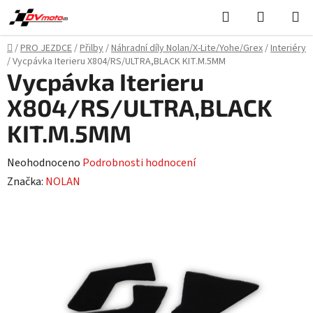
Přejít
Hledat
NÁKUPN
na
KOŠÍK
obsah
Domů
/
PRO JEZDCE
/
Přilby
/
Náhradní díly Nolan/X-Lite/Yohe/Grex
/
Interiéry
/
Vycpávka Iterieru X804/RS/ULTRA,BLACK KIT.M.5MM
Vycpávka Iterieru
X804/RS/ULTRA,BLACK
KIT.M.5MM
Průměrné
Neohodnoceno
Podrobnosti hodnocení
hodnocení
Značka:
NOLAN
produktu
je
0,0
z
5
hvězdiček.