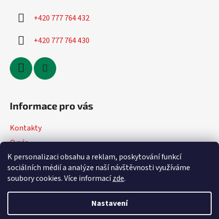
+420 777 764 432
+420 777 764 430
Informace pro vás
Kontakty
O nás
K personalizaci obsahu a reklam, poskytování funkcí
Jak nakupovat
sociálních médií a analýze naší návštěvnosti využíváme
Obchodní podmínky
soubory cookies. Více informací
zde
.
Podmínky ochrany osobních údajů
Nastavení