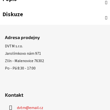
Diskuze
Z
á
Adresa prodejny
p
a
DVTM s.r.o.
t
Jarolímkovo nám 971
í
Zlín - Malenovice 76302
Po - Pá 8:30 - 17:00
Kontakt
dvtm
@
email.cz