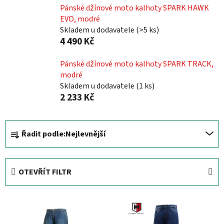
Pánské džínové moto kalhoty SPARK HAWK
EVO, modré
Skladem u dodavatele
(
>5 ks
)
4 490 Kč
Pánské džínové moto kalhoty SPARK TRACK,
modré
Skladem u dodavatele
(
1 ks
)
2 233 Kč
Ř
Řadit podle:
Nejlevnější
a
z
e
OTEVŘÍT FILTR
n
í
V
p
ý
r