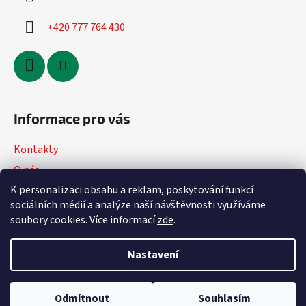
+420 777 764 430
Informace pro vás
Kontakty
O nás
K personalizaci obsahu a reklam, poskytování funkcí
Jak nakupovat
sociálních médií a analýze naší návštěvnosti využíváme
Obchodní podmínky
soubory cookies. Více informací
zde
.
Podmínky ochrany osobních údajů
Nastavení
Vytvořil Shoptet
Odmítnout
Souhlasím
Copyright 2026
DVmoto
. Všechna práva vyhrazena.
Upravit