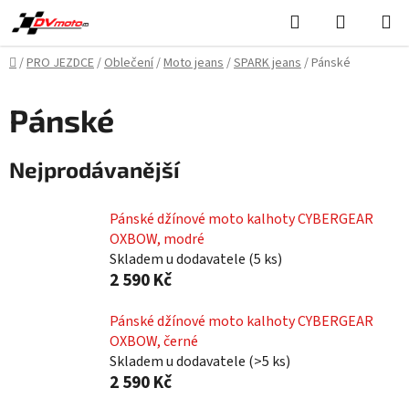
Přejít
Hledat
NÁKUPN
na
KOŠÍK
obsah
Domů
/
PRO JEZDCE
/
Oblečení
/
Moto jeans
/
SPARK jeans
/
Pánské
Pánské
Nejprodávanější
Pánské džínové moto kalhoty CYBERGEAR
OXBOW, modré
Skladem u dodavatele
(
5 ks
)
2 590 Kč
Pánské džínové moto kalhoty CYBERGEAR
OXBOW, černé
Skladem u dodavatele
(
>5 ks
)
2 590 Kč