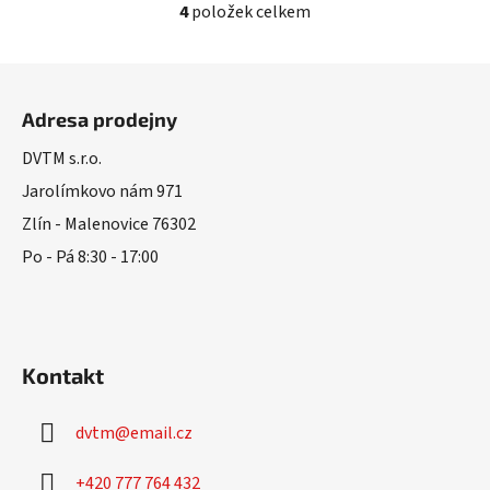
4
položek celkem
O
v
l
Z
á
á
d
Adresa prodejny
p
a
a
DVTM s.r.o.
c
t
í
Jarolímkovo nám 971
í
p
Zlín - Malenovice 76302
r
Po - Pá 8:30 - 17:00
v
k
y
v
ý
Kontakt
p
i
s
dvtm
@
email.cz
u
+420 777 764 432