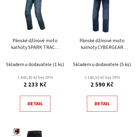
p
o
i
d
s
u
p
k
r
t
Pánské džínové moto
Pánské džínové moto
o
ů
kalhoty SPARK TRACK,
kalhoty CYBERGEAR
d
modré
OXBOW, modré
u
Skladem u dodavatele
(
1 ks
)
Skladem u dodavatele
(
5 ks
)
k
t
1 845,45 Kč bez DPH
2 140,50 Kč bez DPH
ů
2 233 Kč
2 590 Kč
DETAIL
DETAIL