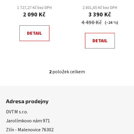
t
1 727,27 Kč bez DPH
2 801,65 Kč bez DPH
ů
2 090 Kč
3 390 Kč
4 490 Kč
(–24 %)
DETAIL
DETAIL
2
položek celkem
O
v
l
Z
á
á
d
Adresa prodejny
p
a
a
DVTM s.r.o.
c
t
í
Jarolímkovo nám 971
í
p
Zlín - Malenovice 76302