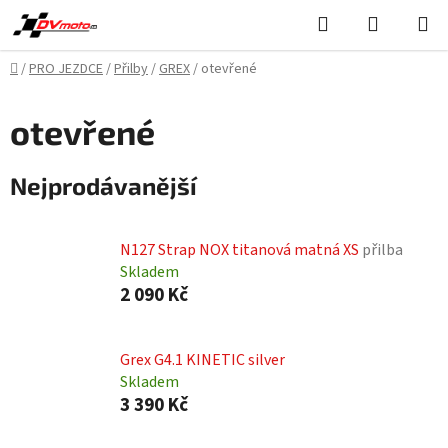
Přejít
Hledat
NÁKUPN
na
KOŠÍK
obsah
Domů
/
PRO JEZDCE
/
Přilby
/
GREX
/
otevřené
otevřené
Nejprodávanější
N127 Strap NOX titanová matná XS
přilba
Skladem
2 090 Kč
Grex G4.1 KINETIC silver
Skladem
3 390 Kč