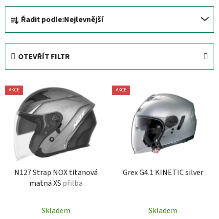
Ř
Řadit podle:
Nejlevnější
a
z
e
OTEVŘÍT FILTR
n
í
V
p
AKCE
AKCE
ý
r
p
o
i
d
s
u
p
k
r
t
N127 Strap NOX titanová
Grex G4.1 KINETIC silver
o
ů
matná XS
přilba
d
u
Skladem
Skladem
k