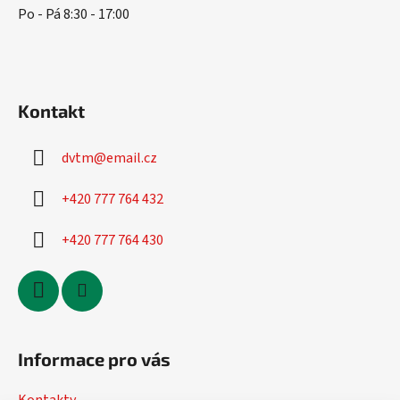
r
Po - Pá 8:30 - 17:00
v
k
y
v
ý
Kontakt
p
i
s
dvtm
@
email.cz
u
+420 777 764 432
+420 777 764 430
Informace pro vás