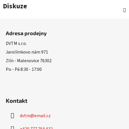
Diskuze
Z
á
Adresa prodejny
p
a
DVTM s.r.o.
t
Jarolímkovo nám 971
í
Zlín - Malenovice 76302
Po - Pá 8:30 - 17:00
Kontakt
dvtm
@
email.cz