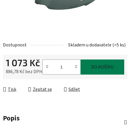
Dostupnost
Skladem u dodavatele
(
>5 ks
)
1 073 Kč
DO KOŠÍKU
886,78 Kč bez DPH
Měrná cena:
Tisk
Zeptat se
Sdílet
Popis