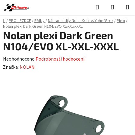
Přejít
Hledat
NÁKUPN
na
KOŠÍK
obsah
Domů
/
PRO JEZDCE
/
Přilby
/
Náhradní díly Nolan/X-Lite/Yohe/Grex
/
Plexi
/
Nolan plexi Dark Green N104/EVO XL-XXL-XXXL
Nolan plexi Dark Green
N104/EVO XL-XXL-XXXL
Průměrné
Neohodnoceno
Podrobnosti hodnocení
hodnocení
Značka:
NOLAN
produktu
je
0,0
z
5
hvězdiček.