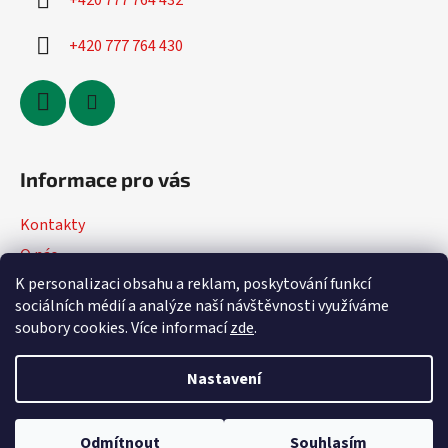
+420 777 764 432
+420 777 764 430
Informace pro vás
Kontakty
O nás
K personalizaci obsahu a reklam, poskytování funkcí
Jak nakupovat
sociálních médií a analýze naší návštěvnosti využíváme
Obchodní podmínky
soubory cookies. Více informací
zde
.
Podmínky ochrany osobních údajů
Nastavení
Vytvořil Shoptet
Odmítnout
Souhlasím