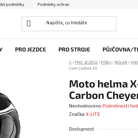
dní podmínky
Podmínky ochrany osobních údajů
Y
PRO JEZDCE
PRO STROJE
PŮJČOVNA/TE
Domů
/
PRO JEZDCE
/
Přilby
/
NOLAN
/
Výk
Com Carbon 10
Moto helma X-
Carbon Cheye
Průměrné
Neohodnoceno
Podrobnosti hod
hodnocení
Značka:
X-LITE
produktu
Dostupnost
je