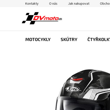
Přejít
Kontakty
O nás
Jak nakupovat
Obcho
na
obsah
MOTOCYKLY
SKÚTRY
ČTYŘKOLK