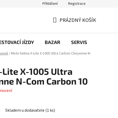
Přihlášení
Registrace
PRÁZDNÝ KOŠÍK
NÁKUPNÍ
KOŠÍK
STOVACÍ JÍZDY
BAZAR
SERVIS
Kontakt
lopné
/
Moto helma X-Lite X-1005 Ultra Carbon Cheyenne N-
Lite X-1005 Ultra
nne N-Com Carbon 10
nocení
Skladem u dodavatele
(
1 ks
)