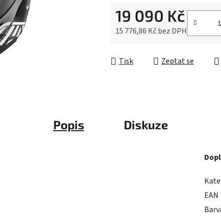
0,0
19 090 Kč
z
5
15 776,86 Kč bez DPH
hvězdiček.
Měrná cena:
Tisk
Zeptat se
Popis
Diskuze
Dopl
Kate
EAN
Barv