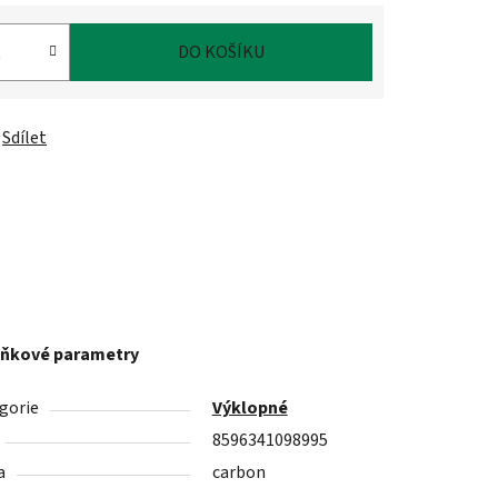
DO KOŠÍKU
Sdílet
ňkové parametry
gorie
Výklopné
8596341098995
a
carbon