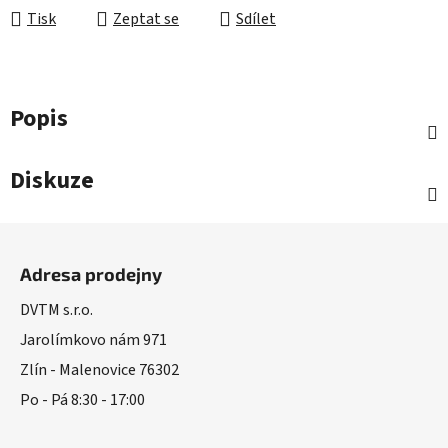
Tisk
Zeptat se
Sdílet
Popis
Diskuze
Z
á
Adresa prodejny
p
a
DVTM s.r.o.
t
Jarolímkovo nám 971
í
Zlín - Malenovice 76302
Po - Pá 8:30 - 17:00