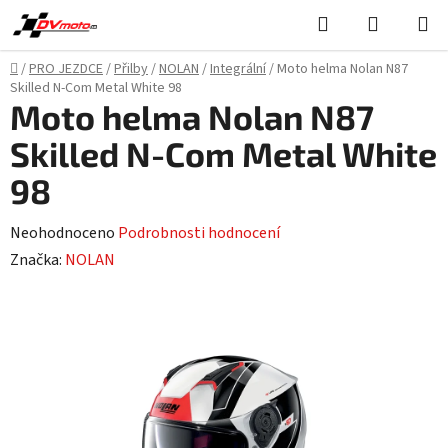
Přejít
Hledat
NÁKUPN
na
KOŠÍK
obsah
Domů
/
PRO JEZDCE
/
Přilby
/
NOLAN
/
Integrální
/
Moto helma Nolan N87
Skilled N-Com Metal White 98
Moto helma Nolan N87
Skilled N-Com Metal White
98
Průměrné
Neohodnoceno
Podrobnosti hodnocení
hodnocení
Značka:
NOLAN
produktu
je
0,0
z
5
hvězdiček.