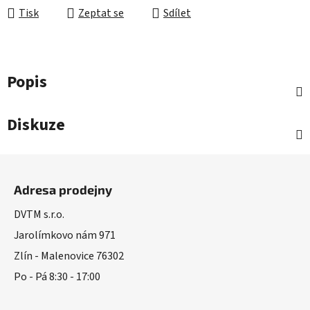
Tisk
Zeptat se
Sdílet
Popis
Diskuze
Z
á
Adresa prodejny
p
a
DVTM s.r.o.
t
Jarolímkovo nám 971
í
Zlín - Malenovice 76302
Po - Pá 8:30 - 17:00