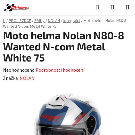
Přejít
Hledat
NÁKUPN
na
KOŠÍK
obsah
Domů
/
PRO JEZDCE
/
Přilby
/
NOLAN
/
Integrální
/
Moto helma Nolan N80-8
Wanted N-com Metal White 75
Moto helma Nolan N80-8
Wanted N-com Metal
White 75
Průměrné
Neohodnoceno
Podrobnosti hodnocení
hodnocení
Značka:
NOLAN
produktu
je
0,0
z
5
hvězdiček.