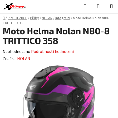
Přejít
Hledat
NÁKUPN
na
KOŠÍK
obsah
Domů
/
PRO JEZDCE
/
Přilby
/
NOLAN
/
Integrální
/
Moto Helma Nolan N80-8
TRITTICO 358
Moto Helma Nolan N80-8
TRITTICO 358
Průměrné
Neohodnoceno
Podrobnosti hodnocení
hodnocení
Značka:
NOLAN
produktu
je
0,0
z
5
hvězdiček.