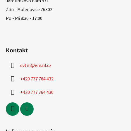
t
Jarolímkovo nám 971
í
Zlín - Malenovice 76302
Po - Pá 8:30 - 17:00
Kontakt
dvtm
@
email.cz
+420 777 764 432
+420 777 764 430