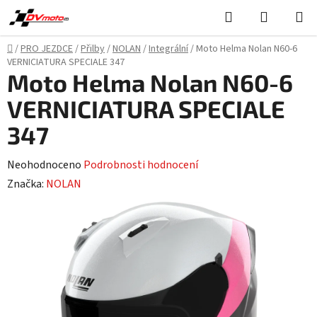
Přejít
Hledat
NÁKUPN
na
KOŠÍK
obsah
Domů
/
PRO JEZDCE
/
Přilby
/
NOLAN
/
Integrální
/
Moto Helma Nolan N60-6
VERNICIATURA SPECIALE 347
Moto Helma Nolan N60-6
VERNICIATURA SPECIALE
347
Průměrné
Neohodnoceno
Podrobnosti hodnocení
hodnocení
Značka:
NOLAN
produktu
je
0,0
z
5
hvězdiček.