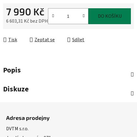
7 990 Kč
DO KOŠÍKU
6 603,31 Kč bez DPH
Měrná cena:
Tisk
Zeptat se
Sdílet
Popis
Diskuze
Z
á
Adresa prodejny
p
a
DVTM s.r.o.