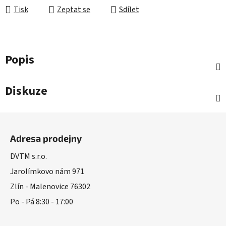
Tisk
Zeptat se
Sdílet
Popis
Diskuze
Z
á
Adresa prodejny
p
a
DVTM s.r.o.
t
Jarolímkovo nám 971
í
Zlín - Malenovice 76302
Po - Pá 8:30 - 17:00