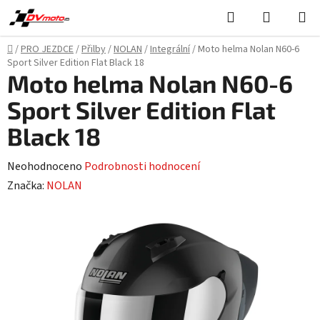
Přejít
Hledat
NÁKUPN
na
KOŠÍK
obsah
Domů
/
PRO JEZDCE
/
Přilby
/
NOLAN
/
Integrální
/
Moto helma Nolan N60-6
Sport Silver Edition Flat Black 18
Moto helma Nolan N60-6
Sport Silver Edition Flat
Black 18
Průměrné
Neohodnoceno
Podrobnosti hodnocení
hodnocení
Značka:
NOLAN
produktu
je
0,0
z
5
hvězdiček.