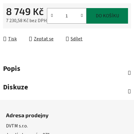
8 749 Kč
DO KOŠÍKU
7 230,58 Kč bez DPH
Měrná cena:
Tisk
Zeptat se
Sdílet
Popis
Diskuze
Z
á
Adresa prodejny
p
a
DVTM s.r.o.