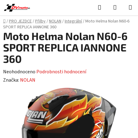
Přejít
Hledat
NÁKUPN
na
KOŠÍK
obsah
Domů
/
PRO JEZDCE
/
Přilby
/
NOLAN
/
Integrální
/
Moto Helma Nolan N60-6
SPORT REPLICA IANNONE 360
Moto Helma Nolan N60-6
SPORT REPLICA IANNONE
360
Průměrné
Neohodnoceno
Podrobnosti hodnocení
hodnocení
Značka:
NOLAN
produktu
je
0,0
z
5
hvězdiček.