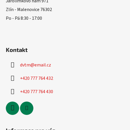
t
Jarolímkovo nám 971
í
Zlín - Malenovice 76302
Po - Pá 8:30 - 17:00
Kontakt
dvtm
@
email.cz
+420 777 764 432
+420 777 764 430