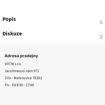
Popis
Diskuze
Z
á
Adresa prodejny
p
a
DVTM s.r.o.
t
Jarolímkovo nám 971
í
Zlín - Malenovice 76302
Po - Pá 8:30 - 17:00