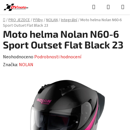
Přejít
Hledat
NÁKUPN
na
KOŠÍK
obsah
Domů
/
PRO JEZDCE
/
Přilby
/
NOLAN
/
Integrální
/
Moto helma Nolan N60-6
Sport Outset Flat Black 23
Moto helma Nolan N60-6
Sport Outset Flat Black 23
Průměrné
Neohodnoceno
Podrobnosti hodnocení
hodnocení
Značka:
NOLAN
produktu
je
0,0
z
5
hvězdiček.