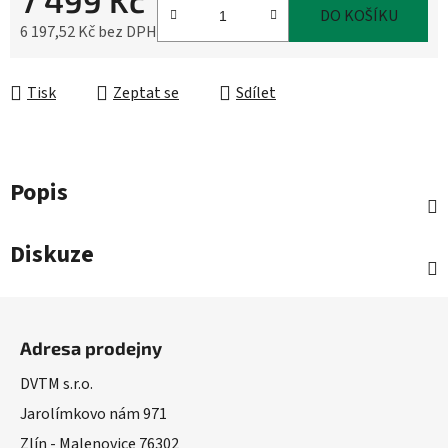
7 499 Kč
DO KOŠÍKU
6 197,52 Kč bez DPH
Měrná cena:
Tisk
Zeptat se
Sdílet
Popis
Diskuze
Z
á
Adresa prodejny
p
a
DVTM s.r.o.
t
Jarolímkovo nám 971
í
Zlín - Malenovice 76302