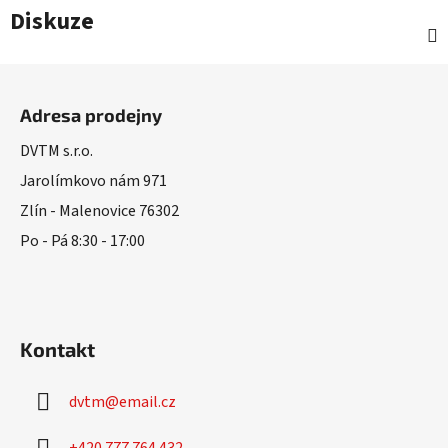
Diskuze
Z
á
Adresa prodejny
p
a
DVTM s.r.o.
t
Jarolímkovo nám 971
í
Zlín - Malenovice 76302
Po - Pá 8:30 - 17:00
Kontakt
dvtm
@
email.cz