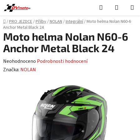
Přejít
Hledat
NÁKUPN
na
KOŠÍK
obsah
Domů
/
PRO JEZDCE
/
Přilby
/
NOLAN
/
Integrální
/
Moto helma Nolan N60-6
Anchor Metal Black 24
Moto helma Nolan N60-6
Anchor Metal Black 24
Průměrné
Neohodnoceno
Podrobnosti hodnocení
hodnocení
Značka:
NOLAN
produktu
je
0,0
z
5
hvězdiček.