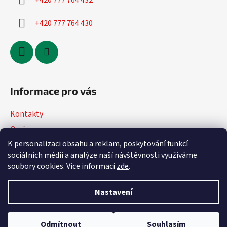
+420 777 764 432
+420 777 764 430
Informace pro vás
Kontakty
O nás
K personalizaci obsahu a reklam, poskytování funkcí
Jak nakupovat
sociálních médií a analýze naší návštěvnosti využíváme
Obchodní podmínky
soubory cookies. Více informací
zde
.
Podmínky ochrany osobních údajů
Nastavení
Vytvořil Shoptet
Odmítnout
Souhlasím