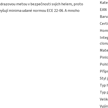
Kate
drazovou metou v bezpečnosti svých helem, proto
EAN
vyšují minima udané normou ECE 22-06. A mnoho
Barv
Cert
Hom
Inte
clon
Mate
Pinl
Pohl
Příp
Styl 
Typ 
Typ 
Veli
Vyjím