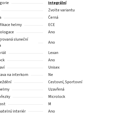
gorie
Integrální
Zvolte variantu
a
Černá
ifikace helmy
ECE
ologace
Ano
grovaná sluneční
Ano
a
riál
Lexan
ock
Ano
aví
Unisex
rava na interkom
Ne
ježdění
Cestovní, Sportovní
helmy
Uzavřená
přezky
Microlock
kost
M
atelný interiér
Ano