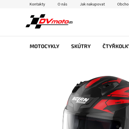
Přejít
Kontakty
O nás
Jak nakupovat
Obcho
na
obsah
MOTOCYKLY
SKÚTRY
ČTYŘKOLK