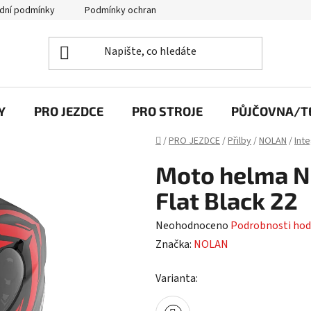
dní podmínky
Podmínky ochrany osobních údajů
Y
PRO JEZDCE
PRO STROJE
PŮJČOVNA/TE
Domů
/
PRO JEZDCE
/
Přilby
/
NOLAN
/
Inte
Moto helma N
Flat Black 22
Průměrné
Neohodnoceno
Podrobnosti hod
hodnocení
Značka:
NOLAN
produktu
Varianta:
je
0,0