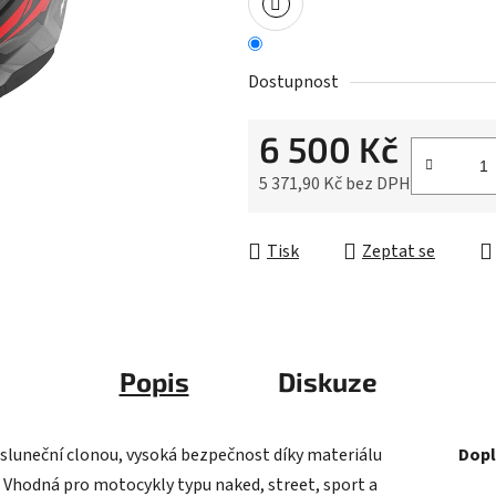
z
5
hvězdiček.
Dostupnost
6 500 Kč
5 371,90 Kč bez DPH
Měrná cena:
Tisk
Zeptat se
Popis
Diskuze
e sluneční clonou, vysoká bezpečnost díky materiálu
Dopl
S. Vhodná pro motocykly typu naked, street, sport a