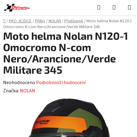
Přejít
Hledat
NÁKUPN
na
KOŠÍK
obsah
Domů
/
PRO JEZDCE
/
Přilby
/
NOLAN
/
Překlopné
/
Moto helma Nolan N120-1
Omocromo N-com Nero/Arancione/Verde Militare 345
Moto helma Nolan N120-1
Omocromo N-com
Nero/Arancione/Verde
Militare 345
Průměrné
Neohodnoceno
Podrobnosti hodnocení
hodnocení
Značka:
NOLAN
produktu
je
0,0
z
5