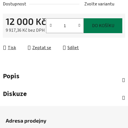
Dostupnost
Zvolte variantu
12 000 Kč
DO KOŠÍKU
9 917,36 Kč bez DPH
Měrná cena:
Tisk
Zeptat se
Sdílet
Popis
Diskuze
Z
á
Adresa prodejny
p