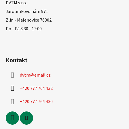
a
DVTM s.r.o.
t
Jarolímkovo nám 971
í
Zlín - Malenovice 76302
Po - Pá 8:30 - 17:00
Kontakt
dvtm
@
email.cz
+420 777 764 432
+420 777 764 430