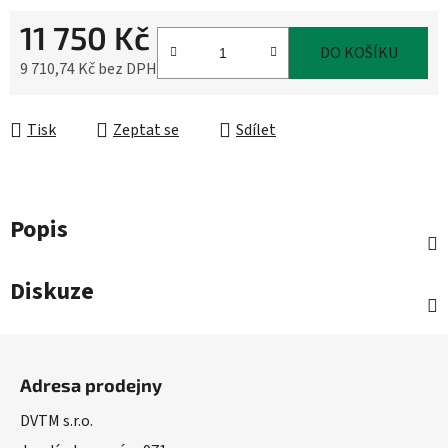
11 750 Kč
DO KOŠÍKU
9 710,74 Kč bez DPH
Měrná cena:
Tisk
Zeptat se
Sdílet
Popis
Diskuze
Z
á
Adresa prodejny
p
a
DVTM s.r.o.