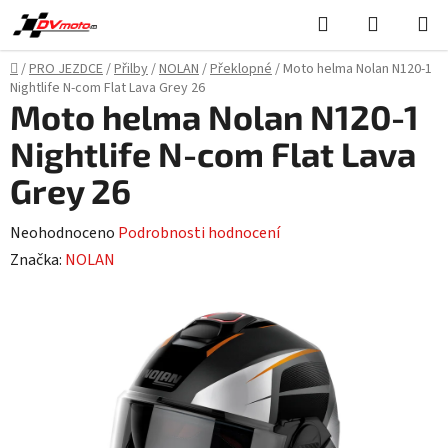
Přejít
Hledat
NÁKUPN
na
KOŠÍK
obsah
Domů
/
PRO JEZDCE
/
Přilby
/
NOLAN
/
Překlopné
/
Moto helma Nolan N120-1
Nightlife N-com Flat Lava Grey 26
Moto helma Nolan N120-1
Nightlife N-com Flat Lava
Grey 26
Průměrné
Neohodnoceno
Podrobnosti hodnocení
hodnocení
Značka:
NOLAN
produktu
je
0,0
z
5
hvězdiček.