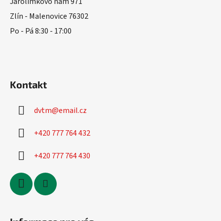
t
Jarolímkovo nám 971
í
Zlín - Malenovice 76302
Po - Pá 8:30 - 17:00
Kontakt
dvtm
@
email.cz
+420 777 764 432
+420 777 764 430