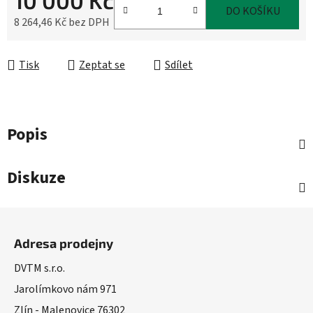
10 000 Kč
DO KOŠÍKU
8 264,46 Kč bez DPH
Měrná cena:
Tisk
Zeptat se
Sdílet
Popis
Diskuze
Z
á
Adresa prodejny
p
a
DVTM s.r.o.
t
Jarolímkovo nám 971
í
Zlín - Malenovice 76302