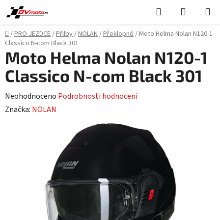
Přejít
Hledat
NÁKUPN
na
KOŠÍK
obsah
Domů
/
PRO JEZDCE
/
Přilby
/
NOLAN
/
Překlopné
/
Moto Helma Nolan N120-1
Classico N-com Black 301
Moto Helma Nolan N120-1
Classico N-com Black 301
Průměrné
Neohodnoceno
Podrobnosti hodnocení
hodnocení
Značka:
NOLAN
produktu
je
0,0
z
5
hvězdiček.