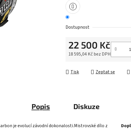
0,0
z
5
hvězdiček.
Dostupnost
22 500 Kč
18 595,04 Kč bez DPH
Měrná cena:
Tisk
Zeptat se
Popis
Diskuze
Carbon je evolucí závodní dokonalosti.Mistrovské dílo z
Dopl