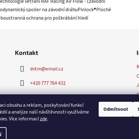
echnologie větrání RAF Racing Air Flow - (závodní
odynamický spoiler na závodní dráhuPinlock®Ploché
Oboustranná ochrana pro poškrábání hledí
Kontakt
dvtm
@
email.cz
O
+420 777 764 432
J
+420 777 764 430
P
aci obsahu a reklam, poskytování funkcí
Odmítnout
édií a analýze naší návštěvnosti využíváme
ies. Více informací
zde
.
í