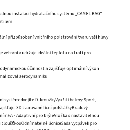
nadnou instalaci hydratačního systému „CAMEL BAG“
entilem
lní přizpůsobení vnitřního polstrování tvaru vaší hlavy
 větrání a udržuje ideální teplotu na trati pro
rodynamickou účinnost a zajišťuje optimální výkon
ximalizoval aerodynamiku
ní systém: dvojité D-kroužkyVyužití helmy: Sport,
jišťuje: 3D tvarované lícní polštářkyBradový
nímEA - Adaptivní pro brýleVložka s nastavitelnou
ou tloušťkouOdnímatelné lícniceSada vycpávek pro