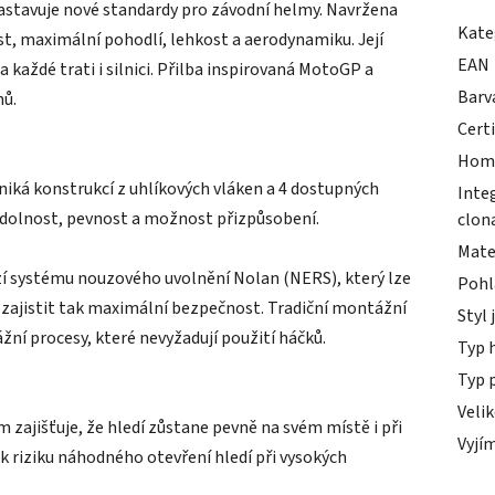
nastavuje nové standardy pro závodní helmy. Navržena
Kate
st, maximální pohodlí, lehkost a aerodynamiku. Její
EAN
 každé trati i silnici. Přilba inspirovaná MotoGP a
Barv
nů.
Cert
Hom
iká konstrukcí z uhlíkových vláken a 4 dostupných
Inte
 odolnost, pevnost a možnost přizpůsobení.
clon
Mate
zí systému nouzového uvolnění Nolan (NERS), který lze
Pohl
 zajistit tak maximální bezpečnost. Tradiční montážní
Styl 
í procesy, které nevyžadují použití háčků.
Typ 
Typ 
Veli
zajišťuje, že hledí zůstane pevně na svém místě i při
Vyjím
 riziku náhodného otevření hledí při vysokých