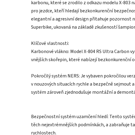
karbonu, které se zrodilo z odkazu modelu X-803 
pro jezdce, kteří hledají bezkonkurenční bezpečno
elegantní a agresivní design přitahuje pozornost na
Superbike, ukovaná na základě zkušeností šampio
Klíčové vlastnosti:
Karbonové vlákno: Model X-804 RS Ultra Carbon vyn
vnějších skořepin, které nabízejí bezkonkurenční
Pokročilý systém NERS: Je vybaven pokročilou ver
v nouzových situacích rychle a bezpečně sejmout a
systém zároveň zjednodušuje montážní a demontážn
Bezpečnostní systém uzamčení hledí: Tento systém 
těch nejextrémnějších podmínkách, a zabraňuje tak
rychlostech.