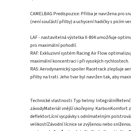
CAMELBAG Predispozice: Přilba je navržena pro s
(není součástí přilby) a uchycení hadičky s picím v
LAF - nastavitelná výstelka X-804 umožňuje optimá
pro maximální pohodlí.
RAF: Exkluzivní systém Racing Air Flow optimalizuje
maximální koncentraci i při vysokých rychlostech.
RAS: Aerodynamický spoiler Racetrack zlepšuje ae
přilby na trati. Jeho tvar byl navržen tak, aby ma
Technické vlastnosti: Typ helmy: IntegrálníRetenč
závodyMateriál vnější skořepiny: KarbonKomfort za
deflektorLícní vycpávky s odnímatelným polstrová
velikostíZávodní lícnice se zvýšenou nebo snížen