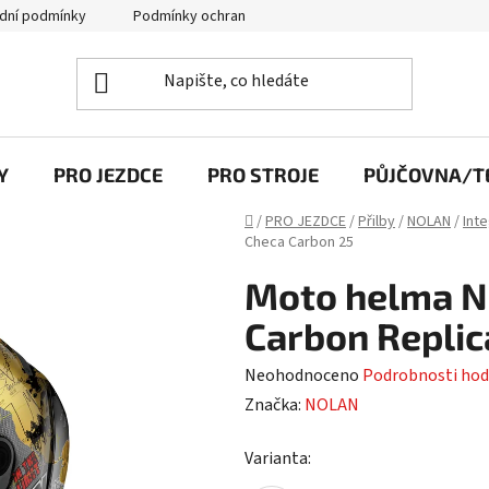
dní podmínky
Podmínky ochrany osobních údajů
Y
PRO JEZDCE
PRO STROJE
PŮJČOVNA/TE
Domů
/
PRO JEZDCE
/
Přilby
/
NOLAN
/
Inte
Checa Carbon 25
Moto helma N
Carbon Replic
Průměrné
Neohodnoceno
Podrobnosti hod
hodnocení
Značka:
NOLAN
produktu
Varianta:
je