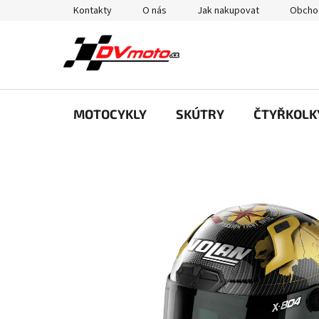
Přejít
Kontakty
O nás
Jak nakupovat
Obcho
na
obsah
MOTOCYKLY
SKÚTRY
ČTYŘKOLK