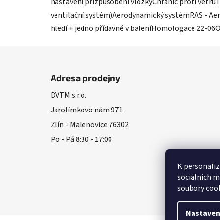
nastavení přizpůsobení vložkyChránič proti větruT
ventilační systém)Aerodynamický systémRAS - Aer
hledí + jedno přídavné v baleníHomologace 22-06
Z
á
Adresa prodejny
p
DVTM s.r.o.
a
Jarolímkovo nám 971
t
í
Zlín - Malenovice 76302
Po - Pá 8:30 - 17:00
K personaliz
sociálních m
soubory cook
Nastaven