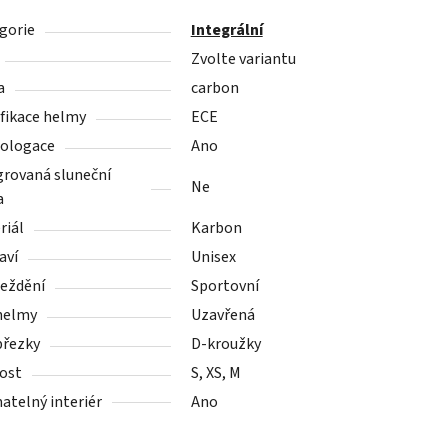
gorie
Integrální
Zvolte variantu
a
carbon
ifikace helmy
ECE
ologace
Ano
grovaná sluneční
Ne
a
riál
Karbon
aví
Unisex
ježdění
Sportovní
helmy
Uzavřená
přezky
D-kroužky
kost
S, XS, M
atelný interiér
Ano