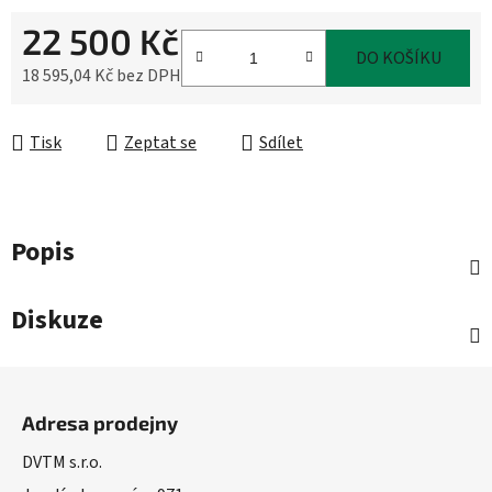
22 500 Kč
DO KOŠÍKU
18 595,04 Kč bez DPH
Měrná cena:
Tisk
Zeptat se
Sdílet
Popis
Diskuze
Z
á
Adresa prodejny
p
a
DVTM s.r.o.