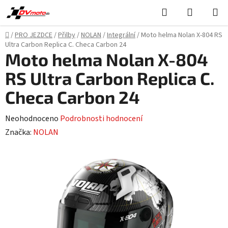
Přejít
Hledat
NÁKUPN
na
KOŠÍK
obsah
Domů
/
PRO JEZDCE
/
Přilby
/
NOLAN
/
Integrální
/
Moto helma Nolan X-804 RS
Ultra Carbon Replica C. Checa Carbon 24
Moto helma Nolan X-804
RS Ultra Carbon Replica C.
Checa Carbon 24
Průměrné
Neohodnoceno
Podrobnosti hodnocení
hodnocení
Značka:
NOLAN
produktu
je
0,0
z
5
hvězdiček.