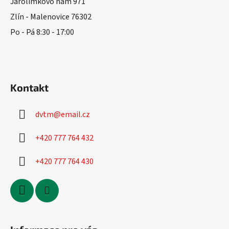
t
Jarolímkovo nám 971
í
Zlín - Malenovice 76302
Po - Pá 8:30 - 17:00
Kontakt
dvtm
@
email.cz
+420 777 764 432
+420 777 764 430