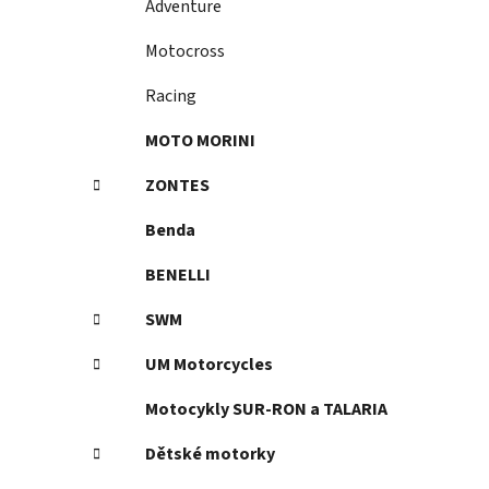
Adventure
p
a
Motocross
n
Racing
e
l
MOTO MORINI
ZONTES
Benda
BENELLI
SWM
UM Motorcycles
Motocykly SUR-RON a TALARIA
Dětské motorky