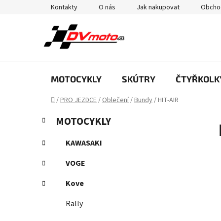
Přejít
Kontakty
O nás
Jak nakupovat
Obcho
na
obsah
MOTOCYKLY
SKÚTRY
ČTYŘKOLK
Domů
/
PRO JEZDCE
/
Oblečení
/
Bundy
/
HIT-AIR
P
K
Přeskočit
MOTOCYKLY
a
kategorie
o
t
s
KAWASAKI
e
t
g
VOGE
r
o
a
r
Kove
i
n
e
Rally
n
í