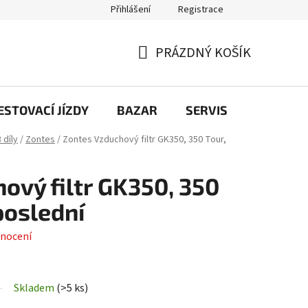
Přihlášení
Registrace
PRÁZDNÝ KOŠÍK
NÁKUPNÍ
KOŠÍK
STOVACÍ JÍZDY
BAZAR
SERVIS
Kontakt
 díly
/
Zontes
/
Zontes Vzduchový filtr GK350, 350 Tour,
ový filtr GK350, 350
 poslední
nocení
Skladem
(
>5 ks
)