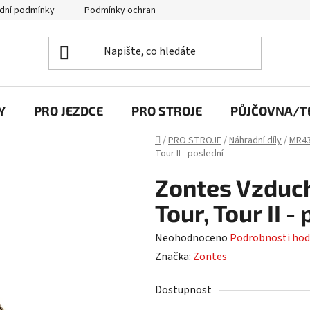
dní podmínky
Podmínky ochrany osobních údajů
Y
PRO JEZDCE
PRO STROJE
PŮJČOVNA/TE
Domů
/
PRO STROJE
/
Náhradní díly
/
MR43
Tour II - poslední
Zontes Vzduch
Tour, Tour II -
Průměrné
Neohodnoceno
Podrobnosti hod
hodnocení
Značka:
Zontes
produktu
Dostupnost
je