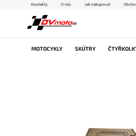
Přejít
Kontakty
O nás
Jak nakupovat
Obcho
na
obsah
MOTOCYKLY
SKÚTRY
ČTYŘKOLK