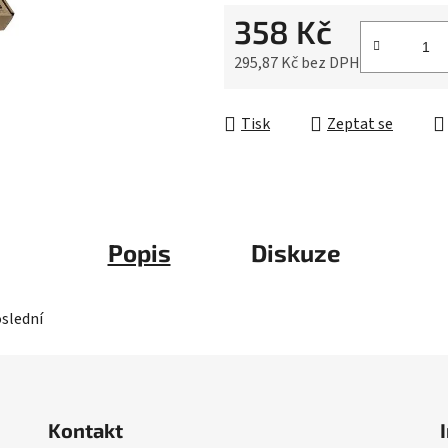
0,0
358 Kč
z
5
295,87 Kč bez DPH
hvězdiček.
Měrná cena:
Tisk
Zeptat se
Popis
Diskuze
oslední
Kontakt