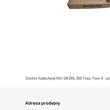
Zontes Vzduchový filtr GK350, 350 Tour, Tour II - p
Z
á
Adresa prodejny
p