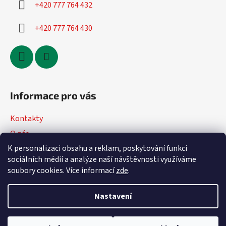
+420 777 764 432
+420 777 764 430
Informace pro vás
Kontakty
O nás
K personalizaci obsahu a reklam, poskytování funkcí
Jak nakupovat
sociálních médií a analýze naší návštěvnosti využíváme
Obchodní podmínky
soubory cookies. Více informací
zde
.
Podmínky ochrany osobních údajů
Nastavení
Vytvořil Shoptet