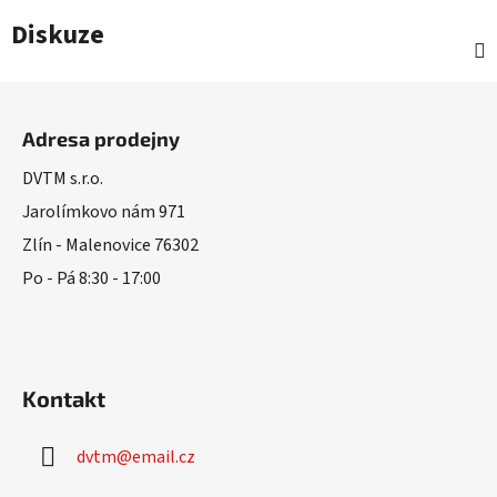
Diskuze
Z
á
Adresa prodejny
p
a
DVTM s.r.o.
t
Jarolímkovo nám 971
í
Zlín - Malenovice 76302
Po - Pá 8:30 - 17:00
Kontakt
dvtm
@
email.cz