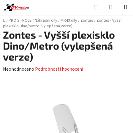
Přejít
Hledat
NÁKUPN
na
KOŠÍK
obsah
Domů
/
PRO STROJE
/
Náhradní díly
/
MR43 díly
/
Zontes
/
Zontes - Vyšší
plexisklo Dino/Metro (vylepšená verze)
Zontes - Vyšší plexisklo
Dino/Metro (vylepšená
verze)
Průměrné
Neohodnoceno
Podrobnosti hodnocení
hodnocení
produktu
je
0,0
z
5
hvězdiček.