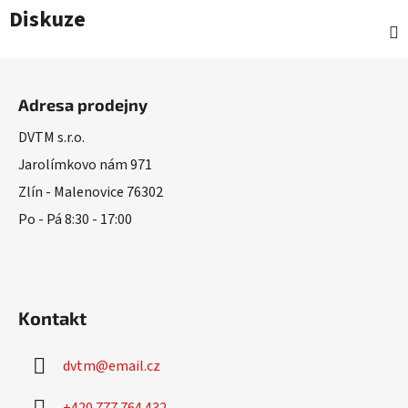
Diskuze
Z
á
Adresa prodejny
p
a
DVTM s.r.o.
t
Jarolímkovo nám 971
í
Zlín - Malenovice 76302
Po - Pá 8:30 - 17:00
Kontakt
dvtm
@
email.cz