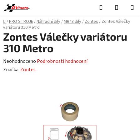
Přejít
Hledat
NÁKUPN
na
KOŠÍK
obsah
Domů
/
PRO STROJE
/
Náhradní díly
/
MR43 díly
/
Zontes
/
Zontes Válečky
variátoru 310 Metro
Zontes Válečky variátoru
310 Metro
Průměrné
Neohodnoceno
Podrobnosti hodnocení
hodnocení
Značka:
Zontes
produktu
je
0,0
z
5
hvězdiček.