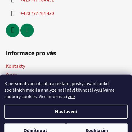
+420 777 764 432
+420 777 764 430
Informace pro vás
Kontakty
O nás
K personalizaci obsahu a reklam, poskytování funkcí
Jak nakupovat
sociálních médií a analýze naší návštěvnosti využíváme
Obchodní podmínky
soubory cookies. Více informací
zde
.
Podmínky ochrany osobních údajů
Nastavení
Vytvořil Shoptet
Odmítnout
Souhlasím