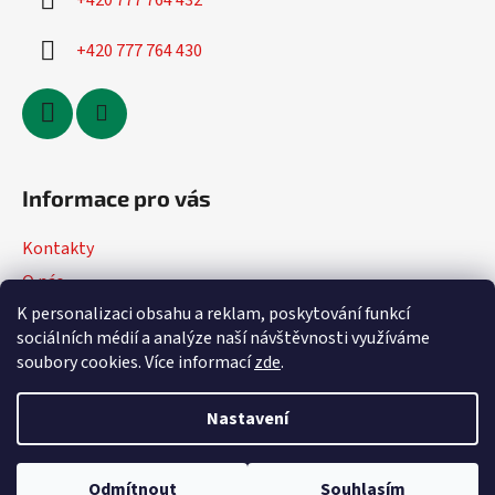
+420 777 764 432
+420 777 764 430
Informace pro vás
Kontakty
O nás
K personalizaci obsahu a reklam, poskytování funkcí
Jak nakupovat
sociálních médií a analýze naší návštěvnosti využíváme
Obchodní podmínky
soubory cookies. Více informací
zde
.
Podmínky ochrany osobních údajů
Nastavení
Vytvořil Shoptet
Odmítnout
Souhlasím