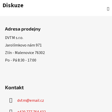
Diskuze
Z
á
Adresa prodejny
p
a
DVTM s.r.o.
t
Jarolímkovo nám 971
í
Zlín - Malenovice 76302
Po - Pá 8:30 - 17:00
Kontakt
dvtm
@
email.cz