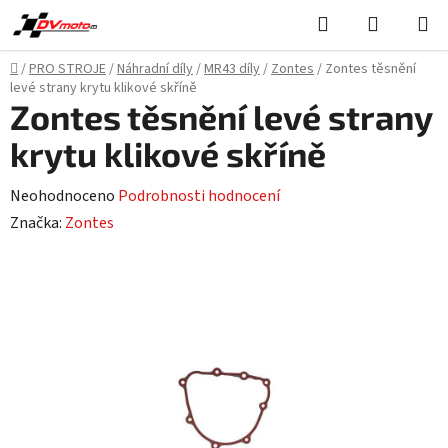
Přejít
Hledat
NÁKUPN
na
KOŠÍK
obsah
Domů
/
PRO STROJE
/
Náhradní díly
/
MR43 díly
/
Zontes
/
Zontes těsnění
levé strany krytu klikové skříně
Zontes těsnění levé strany
krytu klikové skříně
Průměrné
Neohodnoceno
Podrobnosti hodnocení
hodnocení
Značka:
Zontes
produktu
je
0,0
z
5
hvězdiček.