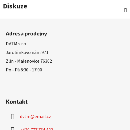
Diskuze
Z
á
Adresa prodejny
p
a
DVTM s.r.o.
t
Jarolímkovo nám 971
í
Zlín - Malenovice 76302
Po - Pá 8:30 - 17:00
Kontakt
dvtm
@
email.cz