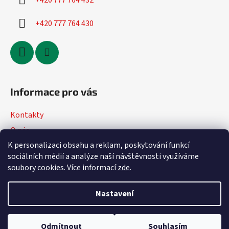
+420 777 764 432
+420 777 764 430
Informace pro vás
Kontakty
O nás
K personalizaci obsahu a reklam, poskytování funkcí
Jak nakupovat
sociálních médií a analýze naší návštěvnosti využíváme
Obchodní podmínky
soubory cookies. Více informací
zde
.
Podmínky ochrany osobních údajů
Nastavení
Vytvořil Shoptet
Odmítnout
Souhlasím