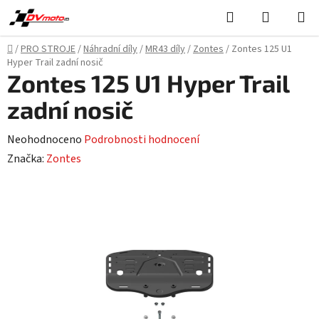
Přejít
Hledat
NÁKUPN
na
KOŠÍK
obsah
Domů
/
PRO STROJE
/
Náhradní díly
/
MR43 díly
/
Zontes
/
Zontes 125 U1
Hyper Trail zadní nosič
Zontes 125 U1 Hyper Trail
zadní nosič
Průměrné
Neohodnoceno
Podrobnosti hodnocení
hodnocení
Značka:
Zontes
produktu
je
0,0
z
5
hvězdiček.