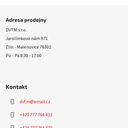
v
l
Z
á
á
d
Adresa prodejny
p
a
a
DVTM s.r.o.
c
t
í
Jarolímkovo nám 971
í
p
Zlín - Malenovice 76302
r
Po - Pá 8:30 - 17:00
v
k
y
v
ý
Kontakt
p
i
s
dvtm
@
email.cz
u
+420 777 764 432