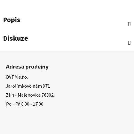
Popis
Diskuze
Z
á
Adresa prodejny
p
a
DVTM s.r.o.
t
Jarolímkovo nám 971
í
Zlín - Malenovice 76302
Po - Pá 8:30 - 17:00