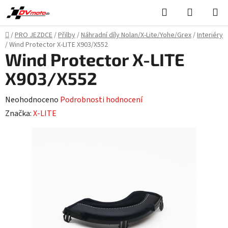
Přejít
Hledat
NÁKUPN
na
KOŠÍK
obsah
Domů
/
PRO JEZDCE
/
Přilby
/
Náhradní díly Nolan/X-Lite/Yohe/Grex
/
Interiéry
/
Wind Protector X-LITE X903/X552
Wind Protector X-LITE
X903/X552
Průměrné
Neohodnoceno
Podrobnosti hodnocení
hodnocení
Značka:
X-LITE
produktu
je
0,0
z
5
hvězdiček.