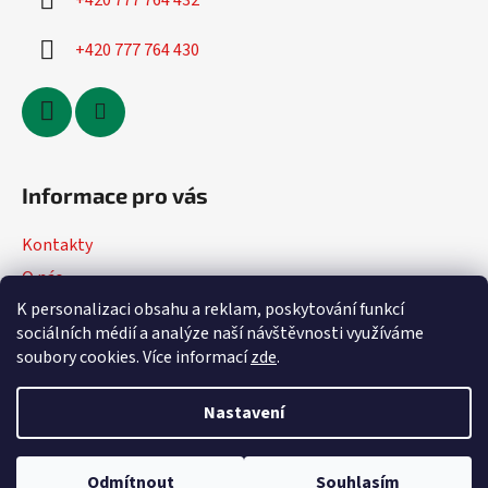
+420 777 764 432
+420 777 764 430
Informace pro vás
Kontakty
O nás
K personalizaci obsahu a reklam, poskytování funkcí
Jak nakupovat
sociálních médií a analýze naší návštěvnosti využíváme
Obchodní podmínky
soubory cookies. Více informací
zde
.
Podmínky ochrany osobních údajů
Nastavení
Vytvořil Shoptet
Odmítnout
Souhlasím