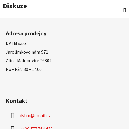
Diskuze
Z
á
Adresa prodejny
p
a
DVTM s.r.o.
t
Jarolímkovo nám 971
í
Zlín - Malenovice 76302
Po - Pá 8:30 - 17:00
Kontakt
dvtm
@
email.cz