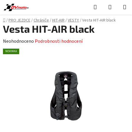
Přejít
Hledat
NÁKUPN
na
KOŠÍK
obsah
Domů
/
PRO JEZDCE
/
Chrániče
/
HIT-AIR
/
VESTY
/
Vesta HIT-AIR black
Vesta HIT-AIR black
Průměrné
Neohodnoceno
Podrobnosti hodnocení
hodnocení
NOVINKA
produktu
je
0,0
z
5
hvězdiček.