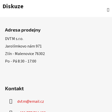
Diskuze
Z
á
Adresa prodejny
p
a
DVTM s.r.o.
t
Jarolímkovo nám 971
í
Zlín - Malenovice 76302
Po - Pá 8:30 - 17:00
Kontakt
dvtm
@
email.cz