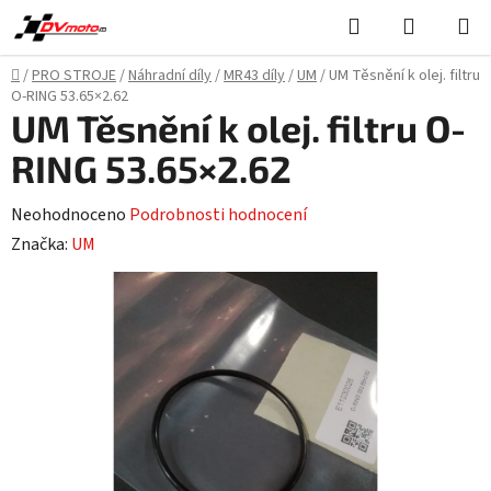
Přejít
Hledat
NÁKUPN
na
KOŠÍK
obsah
Domů
/
PRO STROJE
/
Náhradní díly
/
MR43 díly
/
UM
/
UM Těsnění k olej. filtru
O-RING 53.65×2.62
UM Těsnění k olej. filtru O-
RING 53.65×2.62
Průměrné
Neohodnoceno
Podrobnosti hodnocení
hodnocení
Značka:
UM
produktu
je
0,0
z
5
hvězdiček.