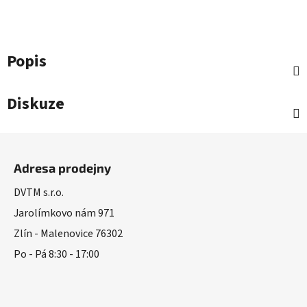
Popis
Diskuze
Z
á
Adresa prodejny
p
a
DVTM s.r.o.
t
Jarolímkovo nám 971
í
Zlín - Malenovice 76302
Po - Pá 8:30 - 17:00