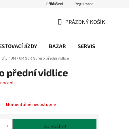
Přihlášení
Registrace
PRÁZDNÝ KOŠÍK
NÁKUPNÍ
KOŠÍK
STOVACÍ JÍZDY
BAZAR
SERVIS
Kontakt
 díly
/
UM
/
UM SCR Gufero přední vidlice
 přední vidlice
nocení
Momentálně nedostupné
DO KOŠÍKU