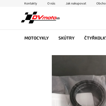
Přejít
Kontakty
O nás
Jak nakupovat
Obcho
na
obsah
MOTOCYKLY
SKÚTRY
ČTYŘKOLK