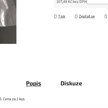
5
107,44 Kč bez DPH
hvězdiček.
Měrná cena:
Tisk
Zeptat se
Popis
Diskuze
. Cena za 1 kus.