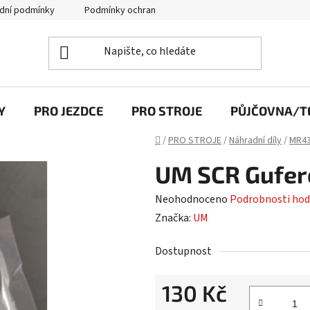
dní podmínky
Podmínky ochrany osobních údajů
Y
PRO JEZDCE
PRO STROJE
PŮJČOVNA/TE
Domů
/
PRO STROJE
/
Náhradní díly
/
MR43
UM SCR Gufero
Průměrné
Neohodnoceno
Podrobnosti hod
hodnocení
Značka:
UM
produktu
Dostupnost
je
0,0
130 Kč
z